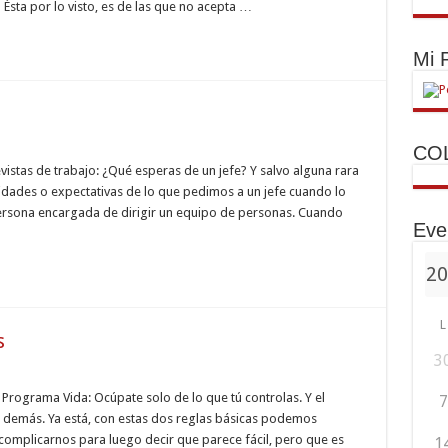
Ésta por lo visto, es de las que no acepta …
Mi
CO
vistas de trabajo: ¿Qué esperas de un jefe? Y salvo alguna rara
idades o expectativas de lo que pedimos a un jefe cuando lo
persona encargada de dirigir un equipo de personas. Cuando
Eve
…
L
s
3
l Programa Vida: Ocúpate solo de lo que tú controlas. Y el
7
o demás. Ya está, con estas dos reglas básicas podemos
complicarnos para luego decir que parece fácil, pero que es
1