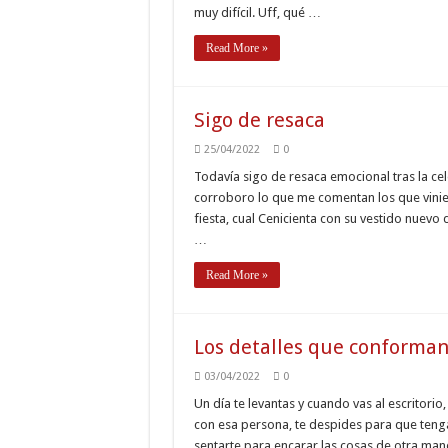
muy difícil. Uff, qué …
Read More »
Sigo de resaca
25/04/2022
0
Todavía sigo de resaca emocional tras la ce
corroboro lo que me comentan los que viniero
fiesta, cual Cenicienta con su vestido nuevo 
…
Read More »
Los detalles que conforman
03/04/2022
0
Un día te levantas y cuando vas al escritori
con esa persona, te despides para que tenga
sentarte para encarar las cosas de otra man