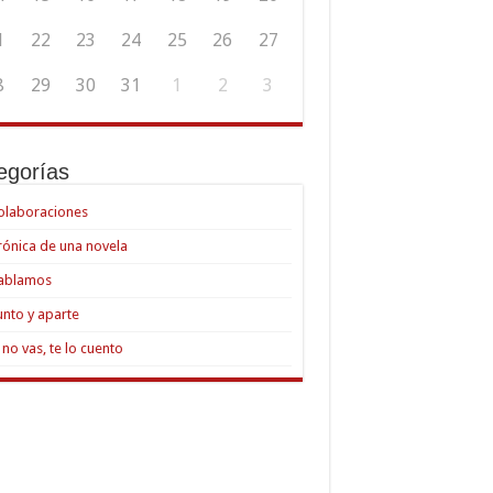
1
22
23
24
25
26
27
8
29
30
31
1
2
3
egorías
olaboraciones
rónica de una novela
ablamos
unto y aparte
i no vas, te lo cuento