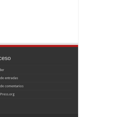
ceso
der
de entradas
 de comentarios
Press.org