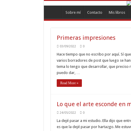
Sobre mí
Contacto
Mis libros
Primeras impresiones
03/09/2022
0
Hace tiempo que no escribo por aquí. Sí qu
varios borradores de post que luego se han
tema lo tengo que desarrollar, que preciso
puedo dar, …
Read More »
Lo que el arte esconde en m
24/05/2022
0
La dejé pasar a mi estudio. Ella dijo que entr
es que la dejé pasar por hartazgo. Me estuv