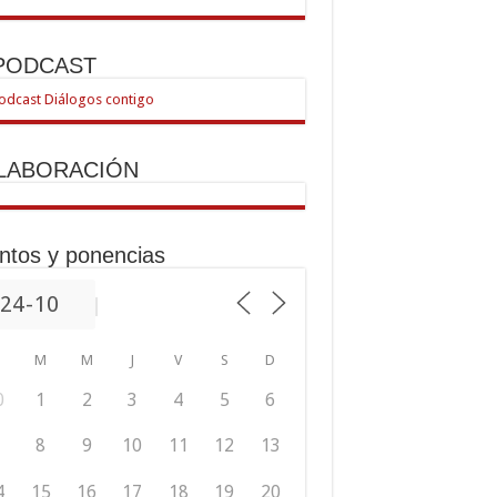
 PODCAST
LABORACIÓN
ntos y ponencias
M
M
J
V
S
D
0
1
2
3
4
5
6
8
9
10
11
12
13
4
15
16
17
18
19
20