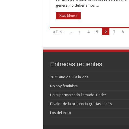
genera, no deberíamos …
Read More »
6
« First
...
«
4
5
7
8
Entradas recientes
2025 año de Sí a la vida
No soy feminista
Un supermercado llamado Tinder
El valor de la presencia gracias a la IA
Los del éxito