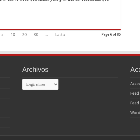
»
10
20
30
...
Last »
Page 6 of 85
Archivos
Ac
Archivos
Acce
Feed 
Feed
Word