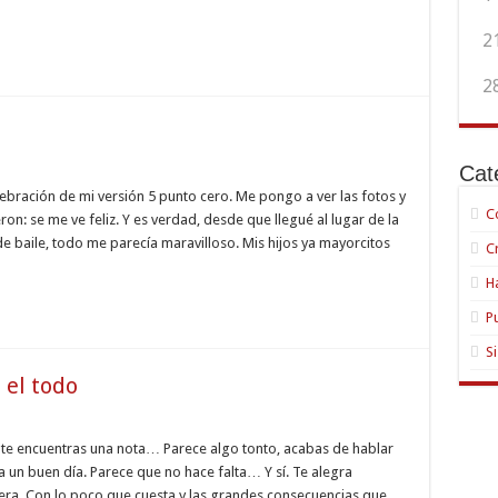
2
2
Cat
lebración de mi versión 5 punto cero. Me pongo a ver las fotos y
C
n: se me ve feliz. Y es verdad, desde que llegué al lugar de la
de baile, todo me parecía maravilloso. Mis hijos ya mayorcitos
C
H
P
S
 el todo
o, te encuentras una nota… Parece algo tonto, acabas de hablar
 un buen día. Parece que no hace falta… Y sí. Te alegra
era. Con lo poco que cuesta y las grandes consecuencias que