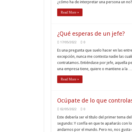
¿cómo ha de interpretar una persona un no? 
Read More »
¿Qué esperas de un jefe?
17/05/2022
0
Es una pregunta que suelo hacer en las entre
excepción, nunca me contesta nadie las cual
contratamos. Entiéndase por jefe, aquella 
una empresa tiene, quiere o mantiene a la 
Read More »
Ocúpate de lo que controla
02/05/2022
0
Este debería ser el título del primer tema de
segundo: Y confía en que te apañarás con l
andarnos por el mundo. Pero no, nos gusta 