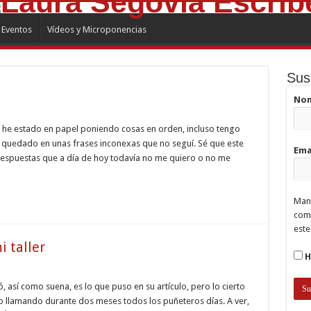
Eventos
Vídeos y Microponencias
Sus
No
e he estado en papel poniendo cosas en orden, incluso tengo
 quedado en unas frases inconexas que no seguí. Sé que este
Ema
 respuestas que a día de hoy todavía no me quiero o no me
Mant
comp
este
i taller
H
ó, así como suena, es lo que puso en su artículo, pero lo cierto
o llamando durante dos meses todos los puñeteros días. A ver,