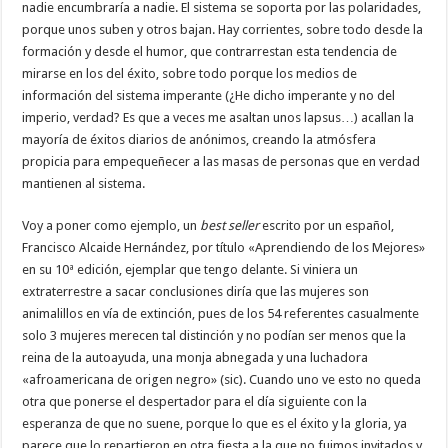
nadie encumbraría a nadie. El sistema se soporta por las polaridades,
porque unos suben y otros bajan. Hay corrientes, sobre todo desde la
formación y desde el humor, que contrarrestan esta tendencia de
mirarse en los del éxito, sobre todo porque los medios de
información del sistema imperante (¿He dicho imperante y no del
imperio, verdad? Es que a veces me asaltan unos lapsus…) acallan la
mayoría de éxitos diarios de anónimos, creando la atmósfera
propicia para empequeñecer a las masas de personas que en verdad
mantienen al sistema.
Voy a poner como ejemplo, un
best seller
escrito por un español,
Francisco Alcaide Hernández, por título «Aprendiendo de los Mejores»
en su 10ª edición, ejemplar que tengo delante. Si viniera un
extraterrestre a sacar conclusiones diría que las mujeres son
animalillos en vía de extinción, pues de los 54 referentes casualmente
solo 3 mujeres merecen tal distinción y no podían ser menos que la
reina de la autoayuda, una monja abnegada y una luchadora
«afroamericana de origen negro» (sic). Cuando uno ve esto no queda
otra que ponerse el despertador para el día siguiente con la
esperanza de que no suene, porque lo que es el éxito y la gloria, ya
parece que lo repartieron en otra fiesta a la que no fuimos invitados y