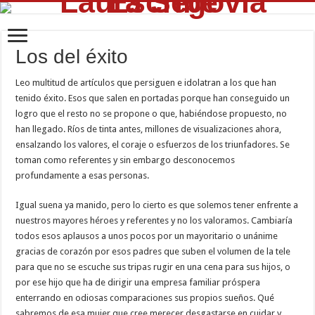
Los del éxito
Leo multitud de artículos que persiguen e idolatran a los que han
tenido éxito. Esos que salen en portadas porque han conseguido un
logro que el resto no se propone o que, habiéndose propuesto, no
han llegado. Ríos de tinta antes, millones de visualizaciones ahora,
ensalzando los valores, el coraje o esfuerzos de los triunfadores. Se
toman como referentes y sin embargo desconocemos
profundamente a esas personas.
Igual suena ya manido, pero lo cierto es que solemos tener enfrente a
nuestros mayores héroes y referentes y no los valoramos. Cambiaría
todos esos aplausos a unos pocos por un mayoritario o unánime
gracias de corazón por esos padres que suben el volumen de la tele
para que no se escuche sus tripas rugir en una cena para sus hijos, o
por ese hijo que ha de dirigir una empresa familiar próspera
enterrando en odiosas comparaciones sus propios sueños. Qué
sabremos de esa mujer que cree merecer desgastarse en cuidar y