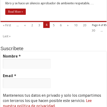
libro y se hace un silencio aprobador de ambiente respetable. …
Read More »
4
« First
...
«
2
3
5
6
»
10
20
Page 4 of 85
30
...
Last »
Suscríbete
Nombre
*
Email
*
Mantenenos tus datos en privado y solo los compartimos
con terceros los que hacen posible este servicio.
Lee
nuestra política de privacidad.