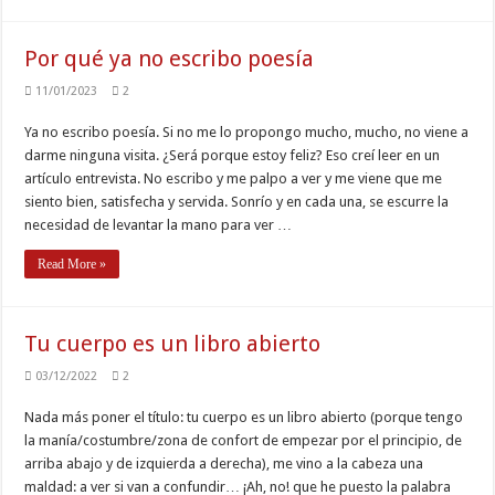
Por qué ya no escribo poesía
11/01/2023
2
Ya no escribo poesía. Si no me lo propongo mucho, mucho, no viene a
darme ninguna visita. ¿Será porque estoy feliz? Eso creí leer en un
artículo entrevista. No escribo y me palpo a ver y me viene que me
siento bien, satisfecha y servida. Sonrío y en cada una, se escurre la
necesidad de levantar la mano para ver …
Read More »
Tu cuerpo es un libro abierto
03/12/2022
2
Nada más poner el título: tu cuerpo es un libro abierto (porque tengo
la manía/costumbre/zona de confort de empezar por el principio, de
arriba abajo y de izquierda a derecha), me vino a la cabeza una
maldad: a ver si van a confundir… ¡Ah, no! que he puesto la palabra