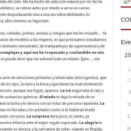
aída del cielo. Me ha hecho de selección natural por mí. No he
idatos, se retiran antes por miedo a verse en carnes
te despedazando una a una sus vulnerabilidades. Es
CO
ca, ellos mismos se fagocitan.
ras, cuñadas, primas, vecinas y colegas que me he cruzado… Ya
 pases de modelos a las mujeres, es que precisamos estudiarnos
Eve
disimulos ancestrales, de trampantojos de supervivencia y de
complejas y aquí me he tropezado y confundido en mis
as se puede decir que me entrené todo un máster. Ejem…, me
L
a serie de emociones primarias y universales (microgestos), que
2
de los ojos, la nariz y la boca y que tienen la cruel obstinación
emoción, aunque sea fugaz, aparece.
La ira
engurruña el cejo y
3
 de sustancias químicas.
El miedo
te deja la mirada de un
eva la tocha y te decora con un rictus de persona repelente.
La
1
mas no lloradas y los pómulos como si te hubieran tirado
1
 suelo con peso.
La sorpresa
dura poco, lo siento, ya
uestra infancia ante el mejor regalo esperado.
La alegría
te
2
uando es sincera, y la caricatura de Joker, cuando es fingida.