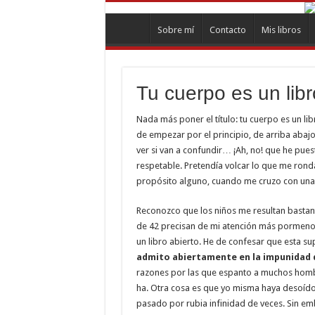
Sobre mí
Contacto
Mis libros
Tu cuerpo es un libr
Nada más poner el título: tu cuerpo es un l
de empezar por el principio, de arriba abajo
ver si van a confundir… ¡Ah, no! que he pues
respetable. Pretendía volcar lo que me rond
propósito alguno, cuando me cruzo con una
Reconozco que los niños me resultan bastan
de 42 precisan de mi atención más pormenor
un libro abierto. He de confesar que esta 
admito abiertamente en la impunidad d
razones por las que espanto a muchos hombre
ha. Otra cosa es que yo misma haya desoído 
pasado por rubia infinidad de veces. Sin em