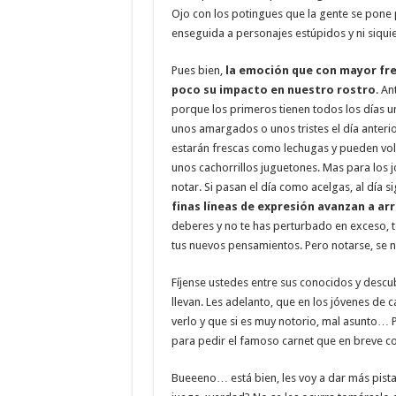
Ojo con los potingues que la gente se pone 
enseguida a personajes estúpidos y ni siqui
Pues bien,
la emoción que con mayor frec
poco su impacto en nuestro rostro
. An
porque los primeros tienen todos los días 
unos amargados o unos tristes el día anterior
estarán frescas como lechugas y pueden volve
unos cachorrillos juguetones. Mas para los j
notar. Si pasan el día como acelgas, al día 
finas líneas de expresión avanzan a ar
deberes y no te has perturbado en exceso, te
tus nuevos pensamientos. Pero notarse, se n
Fíjense ustedes entre sus conocidos y descu
llevan. Les adelanto, que en los jóvenes de 
verlo y que si es muy notorio, mal asunto… P
para pedir el famoso carnet que en breve cot
Bueeeno… está bien, les voy a dar más pista