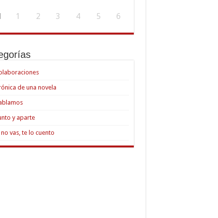
1
1
2
3
4
5
6
egorías
olaboraciones
rónica de una novela
ablamos
unto y aparte
i no vas, te lo cuento