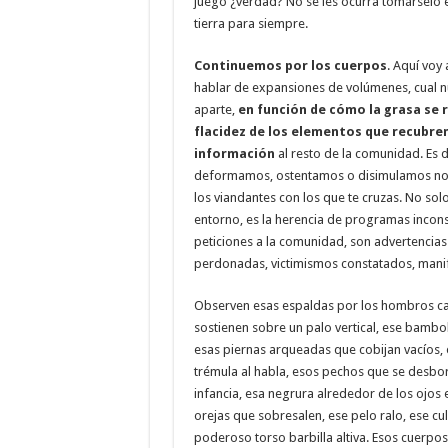
juego ¿verdad? No se les ocurra tomárselo en
tierra para siempre.
Continuemos por los cuerpos
. Aquí voy
hablar de expansiones de volúmenes, cual n
aparte,
en función de cómo la grasa se r
flacidez de los elementos que recubren
información
al resto de la comunidad. Es 
deformamos, ostentamos o disimulamos no e
los viandantes con los que te cruzas. No solo 
entorno, es la herencia de programas incon
peticiones a la comunidad, son advertencias
perdonadas, victimismos constatados, man
Observen esas espaldas por los hombros caí
sostienen sobre un palo vertical, ese bambol
esas piernas arqueadas que cobijan vacíos, 
trémula al habla, esos pechos que se desbo
infancia, esa negrura alrededor de los ojos 
orejas que sobresalen, ese pelo ralo, ese cul
poderoso torso barbilla altiva. Esos cuerpos