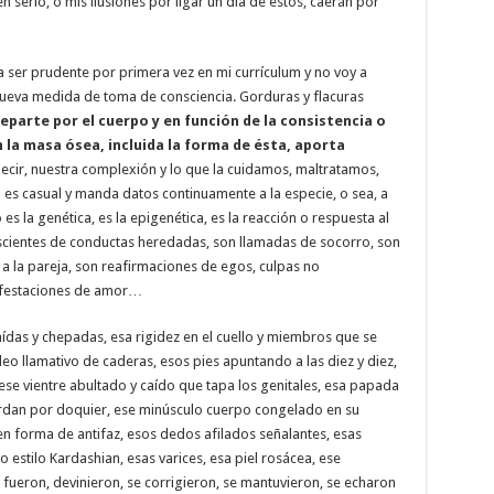
 serio, o mis ilusiones por ligar un día de estos, caerán por
 a ser prudente por primera vez en mi currículum y no voy a
ueva medida de toma de consciencia. Gorduras y flacuras
eparte por el cuerpo y en función de la consistencia o
 la masa ósea, incluida la forma de ésta, aporta
decir, nuestra complexión y lo que la cuidamos, maltratamos,
s casual y manda datos continuamente a la especie, o sea, a
es la genética, es la epigenética, es la reacción o respuesta al
scientes de conductas heredadas, son llamadas de socorro, son
 a la pareja, son reafirmaciones de egos, culpas no
ifestaciones de amor…
das y chepadas, esa rigidez en el cuello y miembros que se
eo llamativo de caderas, esos pies apuntando a las diez y diez,
ese vientre abultado y caído que tapa los genitales, esa papada
rdan por doquier, ese minúsculo cuerpo congelado en su
en forma de antifaz, esos dedos afilados señalantes, esas
o estilo Kardashian, esas varices, esa piel rosácea, ese
 fueron, devinieron, se corrigieron, se mantuvieron, se echaron