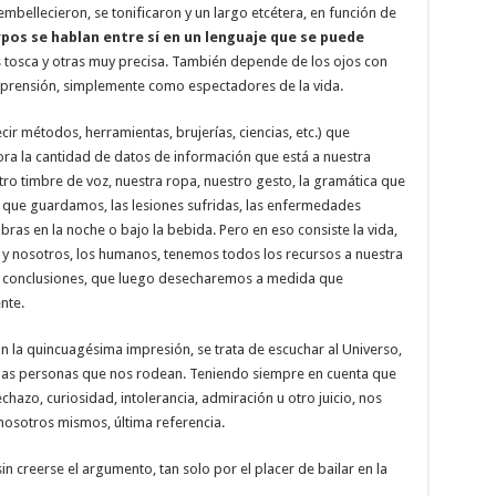
embellecieron, se tonificaron y un largo etcétera, en función de
pos se hablan entre sí en un lenguaje que se puede
s tosca y otras muy precisa. También depende de los ojos con
comprensión, simplemente como espectadores de la vida.
cir métodos, herramientas, brujerías, ciencias, etc.) que
ra la cantidad de datos de información que está a nuestra
stro timbre de voz, nuestra ropa, nuestro gesto, la gramática que
 que guardamos, las lesiones sufridas, las enfermedades
ras en la noche o bajo la bebida. Pero en eso consiste la vida,
y nosotros, los humanos, tenemos todos los recursos a nuestra
ar conclusiones, que luego desecharemos a medida que
nte.
n la quincuagésima impresión, se trata de escuchar al Universo,
e las personas que nos rodean. Teniendo siempre en cuenta que
azo, curiosidad, intolerancia, admiración u otro juicio, nos
osotros mismos, última referencia.
sin creerse el argumento, tan solo por el placer de bailar en la