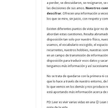
a perder, se descuidaron, se resignaron, se 
las decisiones de sus amos.
Nuestros cuer
descifrar
. Ofrecen una información a vece
los que se mire, sin juicio, con respeto y 
Existen diferentes puntos de vista (por no de
abordan estas cuestiones. Resulta abrumado
disposición tan solo por nuestro físico, nue
usamos, el vocabulario escogido, el espacio
recurrentes, nuestros hobbies, nuestras somb
en un campo de transmisión de información 
disposición para traducir esos datos y sac
tengamos más información y así sucesivame
No se trata de quedarse con la primera ni co
que lo hace a través de nuestro entorno, d
lo que vemos en los demás y nos produce rech
está aportando más información acerca de n
PD: Leer es vivir varias vidas en una 😉 Lean 
pista de la vida.