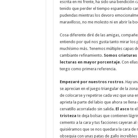
escrita en mi frente, ha sido una bendición c
tenido que perder el tiempo espantando cand
pudendas mientras los devoro emocionalmen
maravilloso, no me molesto ni en abrir la bo
Cosa diferente diré de las amigas, compañe
entiendo por qué nos gusta tanto mirar los
muchísimo más. Tenemos múltiples capas de 
cambiante refinamiento.
Somos criaturas 
lecturas en mayor porcentaje
. Con ell
tengo como primera referencia.
Empezaré por nuestros rostros
. Hay un
se aprecian en el juego triangular de la zona 
de colocarse y repetirse cada vez que una 
aprieta la parte del labio que ahora se llena
cervatillo acorralado sin salida.
El asco
te el
tristeza
te deja bolsas que contienen lágri
cemento a la cara y tus facciones cayeran al
quisiéramos que se nos quedara la cara de n
obsequia con unas patas de gallo increíbles c