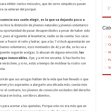
para inhibir ciertos músculos, que de seres simpáticos pasan
3
era se enteran del porqué.
uencia nos suele elegir, es la que va dejando poco a
tes hice la distinción de jóvenes naturales y jóvenes voluntarios
Cat
una oportunidad de pasar desapercibidos a pesar de haber sido
, pues al siguiente al levantarse, nadie se da cuenta. Sus caras
C
r a fruncir el ceño y ladrar, que a las 7 o’clock aparentarán ser
C
óvenes voluntarios, esos motivados de 42 y un día, se les va a
H
siguiente seguirán acelgas. Si abusan de alguna emoción,
las
rugas inexorables
. Oye, y a mí me encanta. Si has hecho los
P
 verás bien, y si no, estás a tiempo de moldear tu rostro con
S
ota.
brirán que sus arrugas hablan de la vida que han llevado o que
carnet y los aspirantes a alargarlo una década más, cuesta más
or el contrario, los jóvenes de convicción excluidos del derecho
izará en bolsa, son libros abiertos.
s para acertar a las quinielas. Porque esto no era más que un