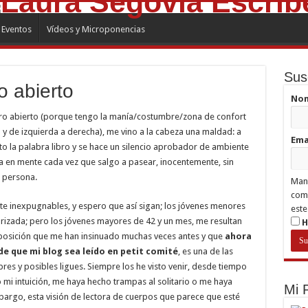
Eventos
Vídeos y Microponencias
Sus
o abierto
No
ibro abierto (porque tengo la manía/costumbre/zona de confort
 y de izquierda a derecha), me vino a la cabeza una maldad: a
Ema
to la palabra libro y se hace un silencio aprobador de ambiente
a en mente cada vez que salgo a pasear, inocentemente, sin
 persona.
Mant
comp
te inexpugnables, y espero que así sigan; los jóvenes menores
este
izada; pero los jóvenes mayores de 42 y un mes, me resultan
H
suposición que me han insinuado muchas veces antes y que
ahora
e que mi blog sea leído en petit comité
, es una de las
s y posibles ligues. Siempre los he visto venir, desde tiempo
mi intuición, me haya hecho trampas al solitario o me haya
Mi
bargo, esta visión de lectora de cuerpos que parece que esté