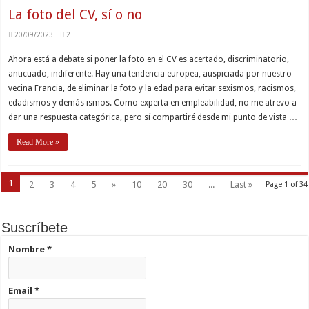
La foto del CV, sí o no
20/09/2023
2
Ahora está a debate si poner la foto en el CV es acertado, discriminatorio,
anticuado, indiferente. Hay una tendencia europea, auspiciada por nuestro
vecina Francia, de eliminar la foto y la edad para evitar sexismos, racismos,
edadismos y demás ismos. Como experta en empleabilidad, no me atrevo a
dar una respuesta categórica, pero sí compartiré desde mi punto de vista …
Read More »
1
2
3
4
5
»
10
20
30
...
Last »
Page 1 of 34
Suscríbete
Nombre
*
Email
*