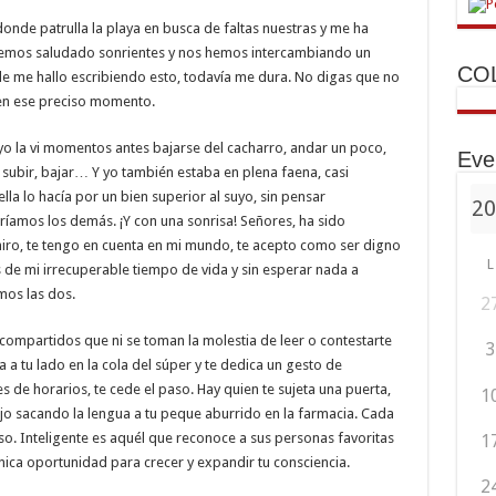
onde patrulla la playa en busca de faltas nuestras y me ha
 hemos saludado sonrientes y nos hemos intercambiando un
CO
e me hallo escribiendo esto, todavía me dura. No digas que no
 en ese preciso momento.
 la vi momentos antes bajarse del cacharro, andar un poco,
Eve
 subir, bajar… Y yo también estaba en plena faena, casi
lla lo hacía por un bien superior al suyo, sin pensar
iaríamos los demás. ¡Y con una sonrisa! Señores, ha sido
 miro, te tengo en cuenta en mi mundo, te acepto como ser digno
L
 de mi irrecuperable tiempo de vida y sin esperar nada a
mos las dos.
2
ompartidos que ni se toman la molestia de leer o contestarte
3
a tu lado en la cola del súper y te dedica un gesto de
 de horarios, te cede el paso. Hay quien te sujeta una puerta,
1
jo sacando la lengua a tu peque aburrido en la farmacia. Cada
so. Inteligente es aquél que reconoce a sus personas favoritas
1
ca oportunidad para crecer y expandir tu consciencia.
2