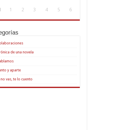
1
1
2
3
4
5
6
egorías
olaboraciones
rónica de una novela
ablamos
unto y aparte
i no vas, te lo cuento