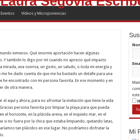
Eventos
Vídeos y Microponencias
Sus
No
un mundo inmenso. Qué enorme aportación hacen algunas
s. Y también lo digo por mí cuando no aprecio qué impacto
Ema
 mirada, una sonrisa, un gesto, un saludo, o toda mi energía y
a me he dado cuenta de que me ha bastado un detalle para una
e he encontrado con mi persona favorita. En ese momento y en
Mant
er de otra manera.
comp
este
l aquí y ahora, para no afrontar la invitación que tiene la vida
H
racias persona favorita por limpiar la playa para que pueda
en el horizonte, en la plácida arena, en el inquieto mar, en el
e si no fuera por la chica que estaba limpiando, quitando latas,
taríamos tan plácidos en ese lugar. No podríamos disfrutar la
Mi
do.