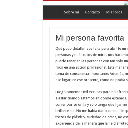
Sobre mí
Contacto
Mis libros
Mi persona favorita
Qué poco detalle hace falta para abrirte 
personas y qué cortos de miras nos hacemo
puedo tener en las personas con tan solo una
foco en una acción profesional. Esta mañan
toma de consciencia importante. Además, m
ese lugar; en ese presente, como no podía s
Luego ponemos mil excusas para no afrontar e
a estar cuando estamos en donde estemos. G
correr por su orilla y solo tenga que fijarme 
brillante sol. No me había dado cuenta de qu
trozos de plástico, suciedad de otros, no es
experiencia de la manera que la he disfruta