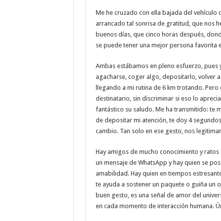
Me he cruzado con ella bajada del vehículo d
arrancado tal sonrisa de gratitud, que nos
buenos días, que cinco horas después, dond
se puede tener una mejor persona favorita
Ambas estábamos en pleno esfuerzo, pues yo
agacharse, coger algo, depositarlo, volver a
llegando a mi rutina de 6 km trotando. Pero e
destinatario, sin discriminar si eso lo aprec
fantástico su saludo. Me ha transmitido: te
de depositar mi atención, te doy 4 segundos
cambio. Tan solo en ese gesto, nos legitima
Hay amigos de mucho conocimiento y ratos c
un mensaje de WhatsApp y hay quien se posa 
amabilidad. Hay quien en tiempos estresantes
te ayuda a sostener un paquete o guiña un o
buen gesto, es una señal de amor del univer
en cada momento de interacción humana. Úni