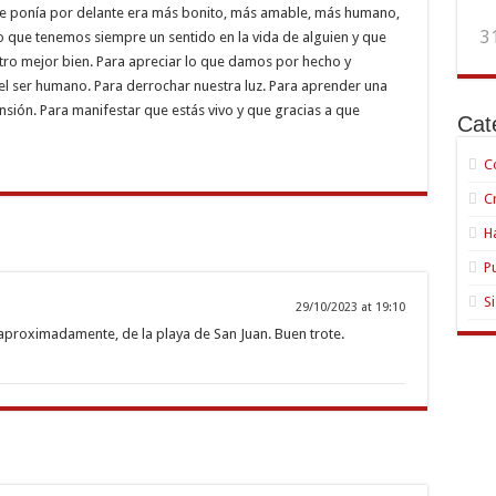
me ponía por delante era más bonito, más amable, más humano,
3
que tenemos siempre un sentido en la vida de alguien y que
tro mejor bien. Para apreciar lo que damos por hecho y
 el ser humano. Para derrochar nuestra luz. Para aprender una
nsión. Para manifestar que estás vivo y que gracias a que
Cat
C
C
H
P
S
29/10/2023 at 19:10
l, aproximadamente, de la playa de San Juan. Buen trote.