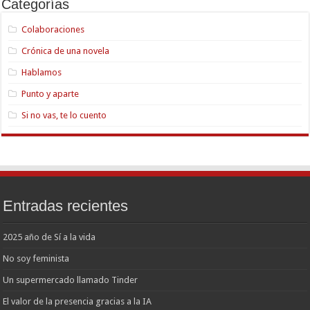
Categorías
Colaboraciones
Crónica de una novela
Hablamos
Punto y aparte
Si no vas, te lo cuento
Entradas recientes
2025 año de Sí a la vida
No soy feminista
Un supermercado llamado Tinder
El valor de la presencia gracias a la IA