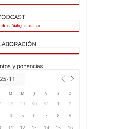
 PODCAST
LABORACIÓN
ntos y ponencias
M
M
J
V
S
D
7
28
29
30
31
1
2
4
5
6
7
8
9
0
11
12
13
14
15
16