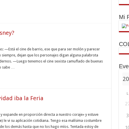
Mi
isney?
CO
ías: —Está el cine de barrio, ese que para ser molón y parecer
e siempre, dejan que los personajes digan alguna palabrota
dernos. —Luego tenemos el cine sexista camuflado de buenas
Eve
 o sabe …
ey?
L
idad iba la Feria
2
e,
ae y expande en proporción directa a nuestro coraje» y estuve
3
ciones
) le vi su aplicación cotidiana. Tengo esa malísima costumbre
dad
de los demás hasta que no los hago míos. Tentada estoy de
1