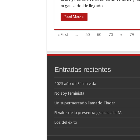
organizado. He llegado …
Read More »
« First
...
50
60
70
«
79
Entradas recientes
2025 año de Sí a la vida
No soy feminista
Un supermercado llamado Tinder
El valor de la presencia gracias a la IA
Los del éxito