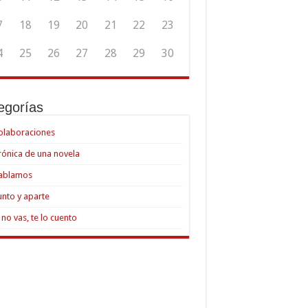
7
18
19
20
21
22
23
4
25
26
27
28
29
30
egorías
olaboraciones
rónica de una novela
ablamos
unto y aparte
i no vas, te lo cuento