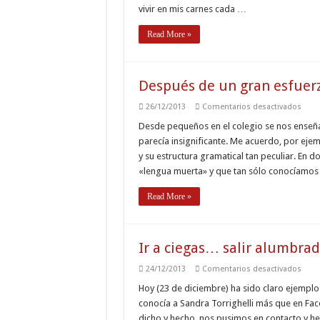
vivir en mis carnes cada …
la
Feria
Read More »
Después de un gran esfue
en
26/12/2013
Comentarios desactivados
Desp
de
Desde pequeños en el colegio se nos enseñ
un
parecía insignificante. Me acuerdo, por ejem
gran
esfu
y su estructura gramatical tan peculiar. En 
¿una
«lengua muerta» y que tan sólo conocíamos 
pequ
reco
Read More »
Ir a ciegas… salir alumbra
en
24/12/2013
Comentarios desactivados
Ir
a
Hoy (23 de diciembre) ha sido claro ejemplo 
cieg
conocía a Sandra Torrighelli más que en Fac
salir
alum
dicho y hecho, nos pusimos en contacto y h