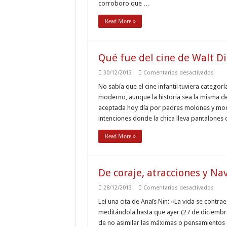
corroboro que …
Read More »
Qué fue del cine de Walt D
en
30/12/2013
Comentarios desactivados
Qué
fue
No sabía que el cine infantil tuviera categor
del
moderno, aunque la historia sea la misma d
cine
de
aceptada hoy día por padres molones y mo
Walt
intenciones donde la chica lleva pantalones
Disn
Read More »
De coraje, atracciones y Nav
en
28/12/2013
Comentarios desactivados
De
coraj
Leí una cita de Anaïs Nin: «La vida se contr
atrac
meditándola hasta que ayer (27 de diciembre
y
Navi
de no asimilar las máximas o pensamientos 
iba