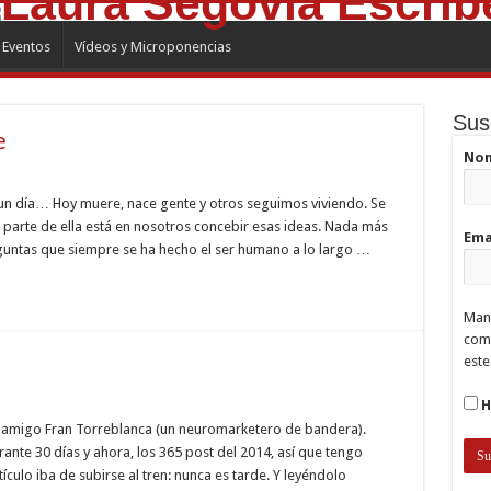
Eventos
Vídeos y Microponencias
Sus
e
No
alidad
, un día… Hoy muere, nace gente y otros seguimos viviendo. Se
o parte de ella está en nosotros concebir esas ideas. Nada más
Ema
te
eguntas que siempre se ha hecho el ser humano a lo largo …
Mant
comp
este
H
i amigo Fran Torreblanca (un neuromarketero de bandera).
rante 30 días y ahora, los 365 post del 2014, así que tengo
ículo iba de subirse al tren: nunca es tarde. Y leyéndolo