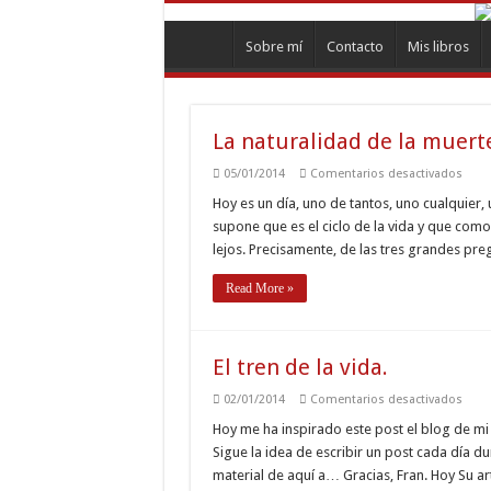
Sobre mí
Contacto
Mis libros
La naturalidad de la muert
en
05/01/2014
Comentarios desactivados
La
natur
Hoy es un día, uno de tantos, uno cualquier
de
supone que es el ciclo de la vida y que com
la
muer
lejos. Precisamente, de las tres grandes pr
Read More »
El tren de la vida.
en
02/01/2014
Comentarios desactivados
El
tren
Hoy me ha inspirado este post el blog de m
de
Sigue la idea de escribir un post cada día du
la
vida.
material de aquí a… Gracias, Fran. Hoy Su art