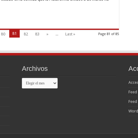
81
80
82
83
»
...
Last »
Page 81 of 85
Archivos
Ac
Archivos
Acce
Feed 
Feed
Word