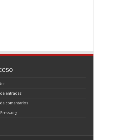
ceso
der
de entradas
 de comentarios
Press.org