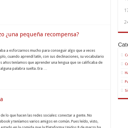
1
2
rzo ¿una pequeña recompensa?
Cat
ués
aba a esforzarnos mucho para conseguir algo que a veces
C
plo, cuando aprendí latín, con sus declinaciones, su vocabulario
erzo
dos años teníamos que aprender una lengua que se calificaba de
C
alguna palabra suelta. Era …
eña
mpensa?
H
P
S
da
de lo que hacen las redes sociales: conectar a gente. No
as…
ebook y teníamos varios amigos en común. Pues leído, visto,
brada
e estado en la comida que la Plataforma Unidos 8 de marzo ha