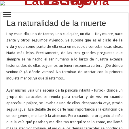
La naturalidad de la muerte
Hoy es un día, uno de tantos, uno cualquier, un día… Hoy muere, nace
gente y otros seguimos viviendo. Se supone que es el
ciclo de la
vida
y que como parte de ella está en nosotros concebir esas ideas.
Nada más lejos. Precisamente, de las tres grandes preguntas que
siempre se ha hecho el ser humano a lo largo de nuestra extensa
historia, dos de ellas seguimos sin tener respuesta certera: ¿De dónde
venimos? ¿A dónde vamos? No terminar de acertar con la primera
inquieta menos, ya que si estamos…
Ayer mismo veía una escena de la película infantil «Turbo» donde un
grupo de caracoles se reunía para charlar y de vez en cuando
aparecía un pájaro, se llevaba a uno de ellos, desaparecía vaya, y todo
seguía igual. Ese detalle de no darle más importancia a la extinción de
un congénere, me llamó la atención. Pero cuando le pregunto al niño
que la veía qué pasaba y me dice tan tranquilo: se lo come, me llamó
más la atención todavía. Al ver que los demás caracoles se conducían