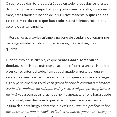
O sea, lo que das, te lo das. Verás que en todo lo que das, te lo estás
dando y lo puedes comprobar, porque te viene de vuelta, lo recibes. Y
claro, esto también funciona de la siguiente manera:
lo que recibes
te da la medida de lo que has dado
. Y aquí solemos encontrar un
escollo de entendimiento:
—Pero si yo que soy buenísimo y no paro de ayudar y de repartir me
llevo ingratitudes y malos modos. A veces, más reciben, más
quieren…
Cuando esto no se cumple, es que
hemos dado sembrando
deudas
. Es decir, que más que un acto de ofrecer, a veces, sin querer
o ser conscientes del todo, hemos adelantado el gesto porque
en
verdad estamos en modo reclamo
. Por ejemplo, quiero conseguir
algo y yo sé que si hago tal cosa (
voy a hacerle la compra a mi madre,
asisto al cumple de mi cuñado, le doy sexo a mi pareja, complazco a
mi hijo
) voy a conseguirlo, aunque no me apetezca y no lo haga desde
mi voluntad, sino desde mi expectativa porque hacer eso me da
legitimidad para luego cobrármelo o exigirlo (
que me prefiera sobre
mis hermanos, que me invite el finde a su barco, que no me deje por