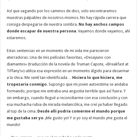
Así que vagando por los caminos de dios, solo encontraremos
muestras palpables de nosotros mismos. No hay rápida carrera que
consiga despegarse de nuestra sombra.
No hay anchos campos
donde escapar de nuestra persona
. Vayamos donde vayamos, ahí
estaremos.
Estas sentencias en un momento de mi vida me parecieron
aterradoras. Una de mis películas favoritas, «Desayuno con
diamantes» (traducción de la novela de Truman Capote, «Breakfast at
Tiffany’s») utiliza esa expresión en un momento álgido para desarmar
a la chica. Me sentí tan identificada…
Hiciera lo que hiciera, me
tropezaría conmigo
. Supongo que mi joven autoestima se andaba
formando, porque me entraba una angustia terrible que así fuera. Y
sin embargo, cuando llegué a reconciliarme con esa conclusión y con
esa muchacha rubia de mirada melancólica, me creí ya haber llegado
al top de la cima.
Desde allí podría comerme el mundo porque
me gustaba ser yo
. ¡Me gusto yo! Y si yo soy el mundo ¡me gusta el
mundo!