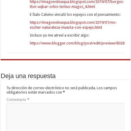
https://imagoestinaqua.blogspot.com/2019/07/borges-
tlon-uqbar-orbis-tertius-magos_4.html
E Ítalo Calvino vinculó los espejos con el pensamiento:
https://imagoestinaqua.blogspot.com/2019/01/mc-
escher-naturaleza-muerta-con-espejo.html
Incluso yo me atreví a escribir algo:
https://www.blogger.com/blog/post/edit/preview/80285
Deja una respuesta
Tu dirección de correo electrónico no será publicada.
Los campos
obligatorios están marcados con
*
Comentario
*