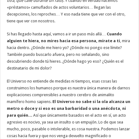
otra, que calle durante un rato
). Y cuando en verdad hacemos
«préstamos» camuflados de actos voluntarios… llegan las
decepciones, los reproches… Y eso nada tiene que ver con el otro,
tiene que ver con nosotros.
Si has llegado hasta aquí, vamos a ir un paso más allá…
Cuando
alguien te hiera, no mires hacia esa persona, mírate a ti
, mira
hacia dentro. ¿Dónde me hiero yo? ¿Dónde no pongo ese límite?
También puedo buscarlo afuera, pero no señalando, sino
descubriendo donde tú hieres. ¿Dónde hago yo eso? ¿Quién es el
destinatario de mi dolor?
El Universo no entiende de medidas ni tiempos, esas cosas las
construimos los humanos porque es nuestra única manera de darnos
explicaciones comprensibles a nuestro cerebro de animalito
mamífero homo sapiens.
El Universo no sabe si la ola alcanza un
metro o doce y si eso es una barbaridad o una anécdota, ni
para quién…
Así que únicamente basados en el acto en sí, un acto
agresivo es nocivo, ya sea un insulto o un empujón. Lo de que sea
mucho, poco, pasable o intolerable, es cosa nuestra. Podemos lanzar
cosas hacia fuera y que nos venga devuelto magnificado o