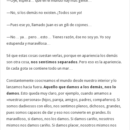
—Oye, espera… que en el mundo hay más gente…
—No, si los demás no existen. ¡Todos son yo!
—Pues ese yo, llamado Juan es un gili de cojones…
—No… ya… pero…esto… Tienes razón, ése no soy yo. Yo soy
estupenda y maravillosa…
Sé que estas cosas cuestan verlas, porque en apariencia los demás
son otra cosa,
nos sentimos separados
. Pero eso es la apariencia.
En cada gota se contiene todo un mar…
Constantemente coocreamos el mundo desde nuestro interior y lo
lanzamos hacia fuera.
Aquello que damos a los demás, nos lo
damos
. Esto queda muy claro, por ejemplo, cuando amamos a
«nuestras personas» (hijos, pareja, amigos, padres, compañeros). Si
somos dadivosos con ellos, nos sentimos plenos, dichosos, grandes,
pues somos capaces de dar y eso nos convierte en grandes. Es
maravilloso, si damos, nos los damos. Si damos cariño, nosotros
mismos nos damos cariño. Si damos placer, nosotros mismos nos