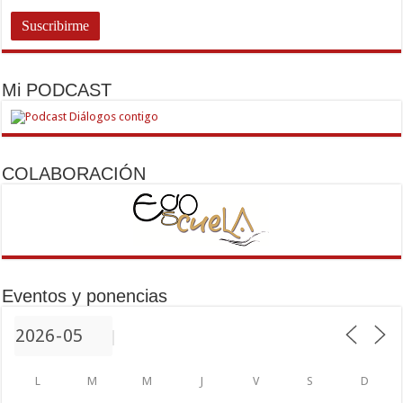
Mi PODCAST
COLABORACIÓN
Eventos y ponencias
L
M
M
J
V
S
D