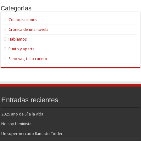
Categorías
Colaboraciones
Crónica de una novela
Hablamos
Punto y aparte
Si no vas, te lo cuento
Entradas recientes
2025 año de Sí a la vida
No soy feminista
Un supermercado llamado Tinder