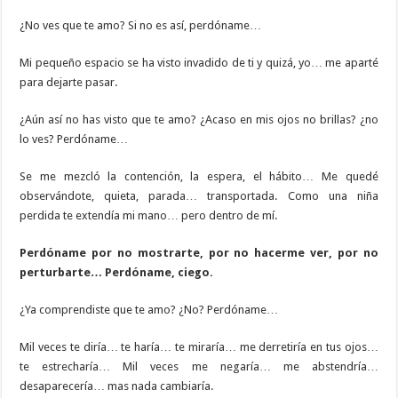
¿No ves que te amo? Si no es así, perdóname…
Mi pequeño espacio se ha visto invadido de ti y quizá, yo… me aparté
para dejarte pasar.
¿Aún así no has visto que te amo? ¿Acaso en mis ojos no brillas? ¿no
lo ves? Perdóname…
Se me mezcló la contención, la espera, el hábito… Me quedé
observándote, quieta, parada… transportada. Como una niña
perdida te extendía mi mano… pero dentro de mí.
Perdóname por no mostrarte, por no hacerme ver, por no
perturbarte… Perdóname, ciego.
¿Ya comprendiste que te amo? ¿No? Perdóname…
Mil veces te diría… te haría… te miraría… me derretiría en tus ojos…
te estrecharía… Mil veces me negaría… me abstendría…
desaparecería… mas nada cambiaría.