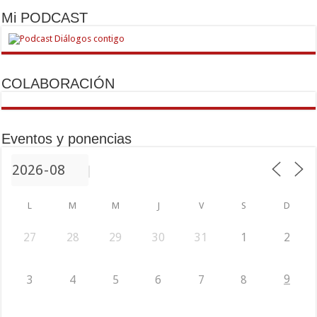
Mi PODCAST
COLABORACIÓN
Eventos y ponencias
L
M
M
J
V
S
D
27
28
29
30
31
1
2
9
3
4
5
6
7
8