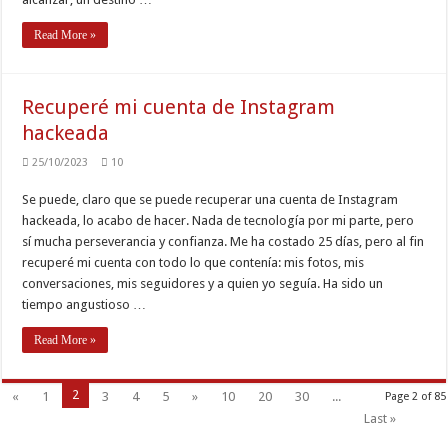
Read More »
Recuperé mi cuenta de Instagram
hackeada
25/10/2023
10
Se puede, claro que se puede recuperar una cuenta de Instagram
hackeada, lo acabo de hacer. Nada de tecnología por mi parte, pero
sí mucha perseverancia y confianza. Me ha costado 25 días, pero al fin
recuperé mi cuenta con todo lo que contenía: mis fotos, mis
conversaciones, mis seguidores y a quien yo seguía. Ha sido un
tiempo angustioso …
Read More »
2
«
1
3
4
5
»
10
20
30
...
Page 2 of 85
Last »