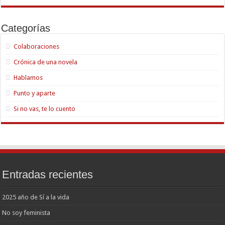
Categorías
Colaboraciones
Crónica de una novela
Hablamos
Punto y aparte
Si no vas, te lo cuento
Entradas recientes
2025 año de Sí a la vida
No soy feminista