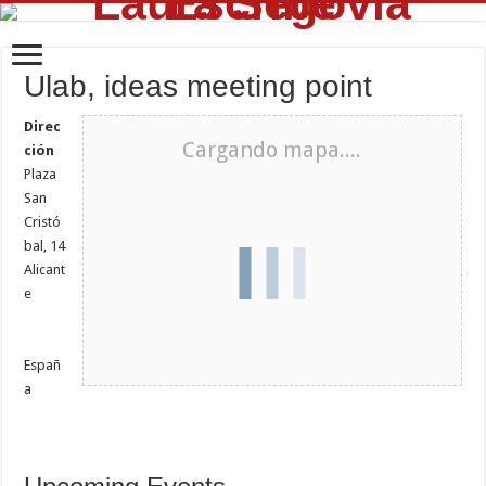
Ulab, ideas meeting point
Direc
Cargando mapa....
ción
Plaza
San
Cristó
bal, 14
Alicant
e
Españ
a