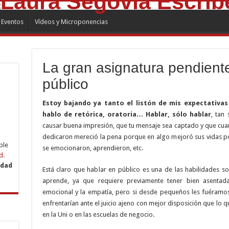
Eventos
Vídeos y Microponencias
La gran asignatura pendiente
público
Estoy bajando ya tanto el listón de mis expectativas
hablo de retórica, oratoria… Hablar, sólo hablar
, tan
causar buena impresión, que tu mensaje sea captado y que cua
dedicaron mereció la pena porque en algo mejoró sus vidas por
ble
se emocionaron, aprendieron, etc.
d.
idad
Está claro que hablar en público es una de las habilidades s
aprende, ya que requiere previamente tener bien asentada
emocional y la empatía, pero si desde pequeños les fuéramo
enfrentarían ante el juicio ajeno con mejor disposición que lo 
en la Uni o en las escuelas de negocio.