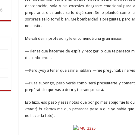
desconocido, sola y sin excesivo desgaste emocional para 
6
prepararla, días antes se lo dejé caer. Se lo planteé como l
sorpresa se lo tomó bien. Me bombardeó a preguntas, pero e
no asistir.
Me valí de mi profesión y le encomendé una gran misión:
—Tienes que hacerme de espía y recoger lo que te parezca má
de confidencia.
—Pero ¿voy a tener que salir a hablar? —me preguntaba nervio
—Pues supongo, pero verás como será presentarte y comentar
prepárate lo que vas a decir y te tranquilizará.
Eso hizo, eso pasó y esas notas que pongo más abajo fue lo qu
mamá, lo siento
» me dijo pesarosa pese a que yo sabía que el
no hacer la foto).