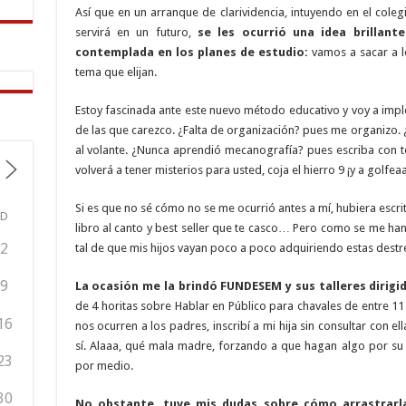
Así que en un arranque de clarividencia, intuyendo en el coleg
servirá en un futuro,
se les ocurrió una idea brillant
contemplada en los planes de estudio:
vamos a sacar a l
tema que elijan.
Estoy fascinada ante este nuevo método educativo y voy a impl
de las que carezco. ¿Falta de organización? pues me organizo.
al volante. ¿Nunca aprendió mecanografía? pues escriba con t
volverá a tener misterios para usted, coja el hierro 9 ¡y a golfea
Si es que no sé cómo no se me ocurrió antes a mí, hubiera escrit
D
libro al canto y best seller que te casco… Pero como se me ha
2
tal de que mis hijos vayan poco a poco adquiriendo estas destr
9
La ocasión me la brindó FUNDESEM y sus talleres dirigid
de 4 horitas sobre Hablar en Público para chavales de entre 1
16
nos ocurren a los padres, inscribí a mi hija sin consultar con ella
sí. Alaaa, qué mala madre, forzando a que hagan algo por su 
23
por medio.
30
No obstante, tuve mis dudas sobre cómo arrastrarl