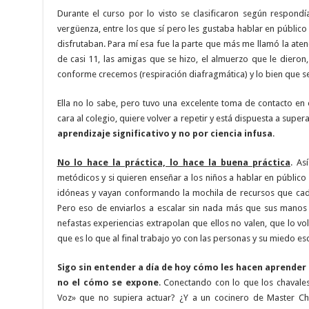
Durante el curso por lo visto se clasificaron según respondí
vergüenza, entre los que sí pero les gustaba hablar en públic
disfrutaban. Para mí esa fue la parte que más me llamó la ate
de casi 11, las amigas que se hizo, el almuerzo que le diero
conforme crecemos (respiración diafragmática) y lo bien que se
Ella no lo sabe, pero tuvo una excelente toma de contacto en 
cara al colegio, quiere volver a repetir y está dispuesta a supe
aprendizaje significativo y no por ciencia infusa
.
No lo hace la práctica, lo hace la buena práctica
. As
metódicos y si quieren enseñar a los niños a hablar en público
idóneas y vayan conformando la mochila de recursos que cada
Pero eso de enviarlos a escalar sin nada más que sus manos
nefastas experiencias extrapolan que ellos no valen, que lo v
que es lo que al final trabajo yo con las personas y su miedo es
Sigo sin entender a día de hoy cómo les hacen aprender
no el cómo se expone
. Conectando con lo que los chavale
Voz» que no supiera actuar? ¿Y a un cocinero de Master Ch