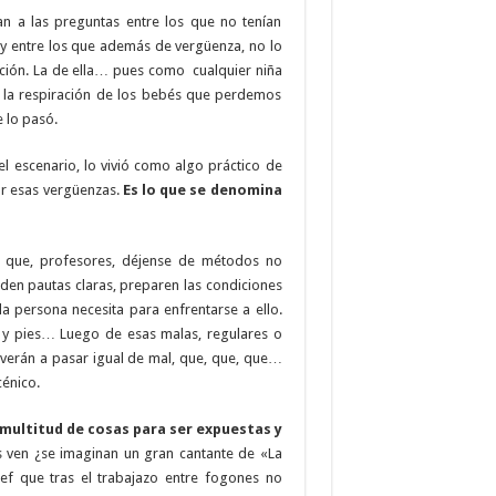
an a las preguntas entre los que no tenían
o y entre los que además de vergüenza, no lo
nción. La de ella… pues como cualquier niña
n, la respiración de los bebés que perdemos
 lo pasó.
el escenario, lo vivió como algo práctico de
rar esas vergüenzas.
Es lo que se denomina
í que, profesores, déjense de métodos no
 den pautas claras, preparen las condiciones
 persona necesita para enfrentarse a ello.
 y pies… Luego de esas malas, regulares o
olverán a pasar igual de mal, que, que, que…
cénico.
 multitud de cosas para ser expuestas y
s ven ¿se imaginan un gran cantante de «La
ef que tras el trabajazo entre fogones no