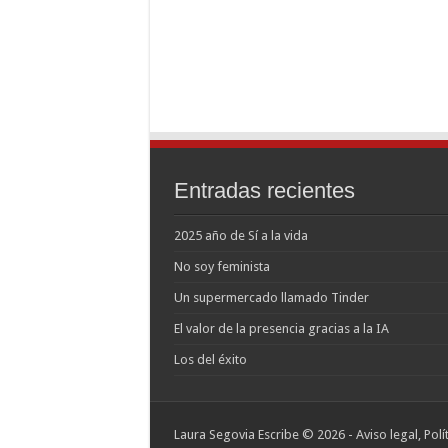
Entradas recientes
2025 año de Sí a la vida
No soy feminista
Un supermercado llamado Tinder
El valor de la presencia gracias a la IA
Los del éxito
Laura Segovia Escribe © 2026 -
Aviso legal, Pol