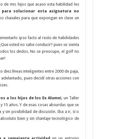
io de mis hijos que acaso esta habilidad les
e para solucionar esta asignatura no
os chavales para que expongan en clase un
ementarlo ipso facto al resto de habilidades
 ¿Que usted no sabe conducir? pues se sienta
odos los dedos. No se preocupe, el golf no
aar!
o diez líneas inteligentes entre 2000 de paja,
n adelantado, pues decidí otras acciones con
ezas.
os a los hijos de los Ex Alumni
, un Taller
1 y 15 años. Y de esas cosas absurdas que se
 y sin posibilidad de discusión. Iba a ir, sí o
absoluto bien y sin chantaje tecnológico de
a a semejante actividad
en un entorno