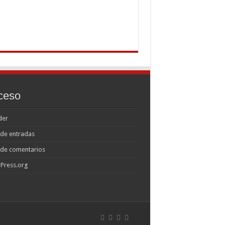
ceso
der
de entradas
 de comentarios
Press.org