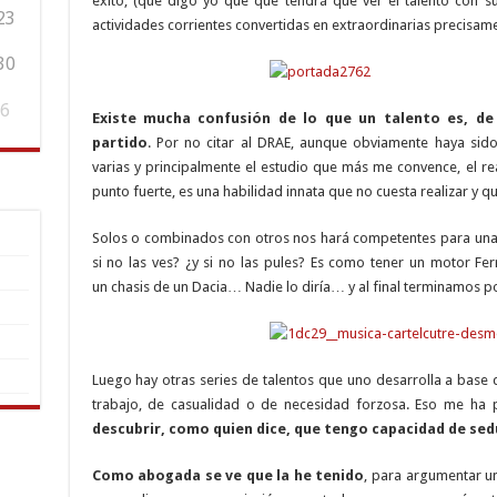
éxito, (que digo yo que qué tendrá que ver el talento con su
23
actividades corrientes convertidas en extraordinarias precisam
30
6
Existe mucha confusión de lo que un talento es, d
partido
. Por no citar al DRAE, aunque obviamente haya sido
varias y principalmente el estudio que más me convence, el re
punto fuerte, es una habilidad innata que no cuesta realizar y 
Solos o combinados con otros nos hará competentes para una
si no las ves? ¿y si no las pules? Es como tener un motor Fer
un chasis de un Dacia… Nadie lo diría… y al final terminamos p
Luego hay otras series de talentos que uno desarrolla a base 
trabajo, de casualidad o de necesidad forzosa. Eso me ha 
descubrir, como quien dice, que tengo capacidad de se
Como abogada se ve que la he tenido
, para argumentar u