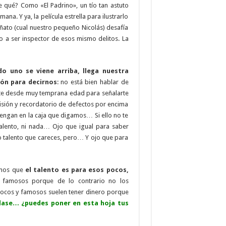
de qué? Como «El Padrino», un tío tan astuto
a. Y ya, la película estrella para ilustrarlo
ñato (cual nuestro pequeño Nicolás) desafía
o a ser inspector de esos mismo delitos. La
do uno se viene arriba, llega nuestra
ón para decirnos
: no está bien hablar de
nte desde muy temprana edad para señalarte
sión y recordatorio de defectos por encima
engan en la caja que digamos… Si ello no te
talento, ni nada… Ojo que igual para saber
ro talento que careces, pero… Y ojo que para
imos que
el talento es para esos pocos,
famosos porque de lo contrario no los
ocos y famosos suelen tener dinero porque
clase… ¿puedes poner en esta hoja tus