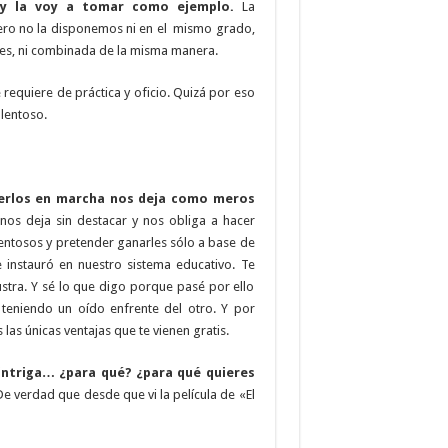
 y la voy a tomar como ejemplo.
La
ero no la disponemos ni en el mismo grado,
tes, ni combinada de la misma manera.
e requiere de práctica y oficio. Quizá por eso
alentoso.
nerlos en marcha nos deja como meros
os deja sin destacar y nos obliga a hacer
lentosos y pretender ganarles sólo a base de
instauró en nuestro sistema educativo. Te
ustra. Y sé lo que digo porque pasé por ello
teniendo un oído enfrente del otro. Y por
las únicas ventajas que te vienen gratis.
ntriga… ¿para qué? ¿para qué quieres
e verdad que desde que vi la película de «El