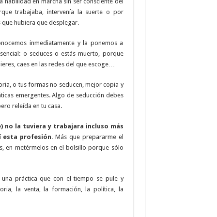
a habilidad en marcha sin ser consciente del
ue trabajaba, intervenía la suerte o por
 que hubiera que desplegar.
onocemos inmediatamente y la ponemos a
sencial: o seduces o estás muerto, porque
uieres, caes en las redes del que escoge…
storia, o tus formas no seducen, mejor copia y
áticas emergentes. Algo de seducción debes
ero releída en tu casa.
 no la tuviera y trabajara incluso más
í esta profesión
. Más que prepararme el
, en metérmelos en el bolsillo porque sólo
s una práctica que con el tiempo se pule y
ria, la venta, la formación, la política, la