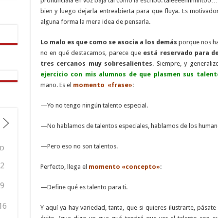
pronúnciala en voz baja tal como la escribo: taleeeennnnntoo…
bien y luego dejarla entreabierta para que fluya. Es motivad
alguna forma la mera idea de pensarla.
Lo malo es que como se asocia a los demás
porque nos ha
no en qué destacamos, parece que
está reservado para de
tres cercanos muy sobresalientes
. Siempre, y general
ejercicio con mis alumnos de que plasmen sus talent
mano. Es el
momento «frase»
:
—Yo no tengo ningún talento especial.
—No hablamos de talentos especiales, hablamos de los humano
—Pero eso no son talentos.
D
2
Perfecto, llega el
momento «concepto»
:
9
—Define qué es talento para ti.
16
Y aquí ya hay variedad, tanta, que si quieres ilustrarte, pásat