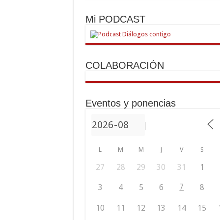
Mi PODCAST
COLABORACIÓN
Eventos y ponencias
L
M
M
J
V
S
27
28
29
30
31
1
7
3
4
5
6
8
10
11
12
13
14
15