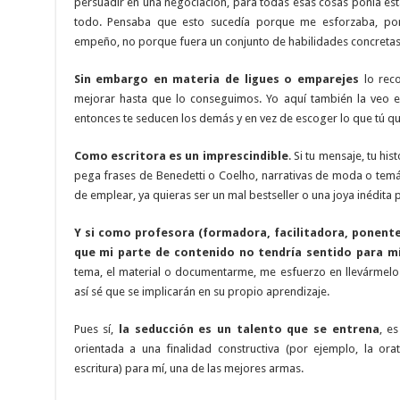
persuadir en una negociación, para todas esas cosas ponía est
todo. Pensaba que esto sucedía porque me esforzaba, porq
empeño, no porque fuera un conjunto de habilidades concretas
Sin embargo en materia de ligues o emparejes
lo rec
mejorar hasta que lo conseguimos. Yo aquí también la veo e
entonces te seducen los demás y en vez de escoger lo que tú q
Como escritora es un imprescindible
. Si tu mensaje, tu hi
pega frases de Benedetti o Coelho, narrativas de moda o tem
de emplear, ya quieras ser un mal bestseller o una joya inédita p
Y si como profesora (formadora, facilitadora, ponente)
que mi parte de contenido no tendría sentido para m
tema, el material o documentarme, me esfuerzo en llevármelos
así sé que se implicarán en su propio aprendizaje.
Pues sí,
la seducción es un talento que se entrena
, e
orientada a una finalidad constructiva (por ejemplo, la orato
escritura) para mí, una de las mejores armas.