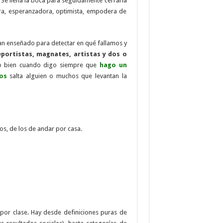
 Se llena la boca para seguidamente cerrarla
ora, esperanzadora, optimista, empodera de
n enseñado para detectar en qué fallamos y
portistas, magnates, artistas y dos o
izo bien cuando digo siempre que
hago un
os
salta alguien o muchos que levantan la
s, de los de andar por casa.
e por clase. Hay desde definiciones puras de