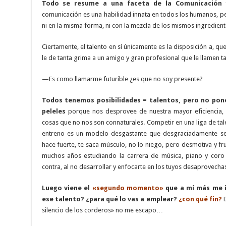
Todo se resume a una faceta de la Comunicación
comunicación es una habilidad innata en todos los humanos, p
ni en la misma forma, ni con la mezcla de los mismos ingredien
Ciertamente, el talento en sí únicamente es la disposición a, qu
le de tanta grima a un amigo y gran profesional que le llamen t
—Es como llamarme futurible ¿es que no soy presente?
Todos tenemos posibilidades = talentos, pero no po
peleles
porque nos desprovee de nuestra mayor eficiencia, n
cosas que no nos son connaturales. Competir en una liga de ta
entreno es un modelo desgastante que desgraciadamente se 
hace fuerte, te saca músculo, no lo niego, pero desmotiva y fr
muchos años estudiando la carrera de música, piano y coro 
contra, al no desarrollar y enfocarte en los tuyos desaprovechas 
Luego viene el
«segundo momento»
que a mí más me i
ese talento? ¿para qué lo vas a emplear?
¿con qué fin?
D
silencio de los corderos» no me escapo…