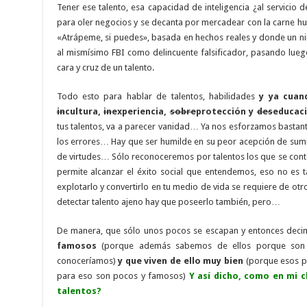
Tener ese talento, esa capacidad de inteligencia ¿al servicio 
para oler negocios y se decanta por mercadear con la carne human
«Atrápeme, si puedes», basada en hechos reales y donde un ni
al mismísimo FBI como delincuente falsificador, pasando lueg
cara y cruz de un talento.
Todo esto para hablar de talentos, habilidades
y ya cuan
in
cultura,
in
experiencia,
sobre
protección y
des
educaci
tus talentos, va a parecer vanidad… Ya nos esforzamos basta
los errores… Hay que ser humilde en su peor acepción de sumi
de virtudes… Sólo reconoceremos por talentos los que se cont
permite alcanzar el éxito social que entendemos, eso no es 
explotarlo y convertirlo en tu medio de vida se requiere de ot
detectar talento ajeno hay que poseerlo también, pero…
De manera, que sólo unos pocos se escapan y entonces dec
famosos
(porque además sabemos de ellos porque son 
conoceríamos)
y que viven de ello muy bien
(porque esos p
para eso son pocos y famosos)
Y así dicho, como en mi 
talentos?