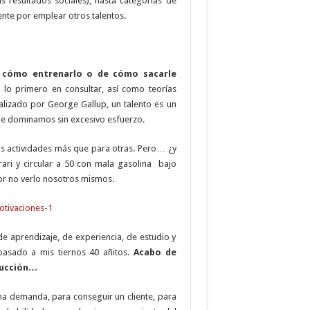
s resultados sociales), hasta categorías de
ente por emplear otros talentos.
e cómo entrenarlo o de cómo sacarle
 lo primero en consultar, así como teorías
alizado por George Gallup, un talento es un
que dominamos sin excesivo esfuerzo.
s actividades más que para otras. Pero… ¿y
rari y circular a 50 con mala gasolina bajo
or no verlo nosotros mismos.
de aprendizaje, de experiencia, de estudio y
pasado a mis tiernos 40 añitos.
Acabo de
ducción…
na demanda, para conseguir un cliente, para