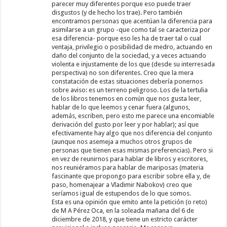
parecer muy diferentes porque eso puede traer
disgustos (y de hecho los trae). Pero también
encontramos personas que acentúan la diferencia para
asimilarse a un grupo -que como tal se caracteriza por
esa diferencia- porque eso les ha de traer tal o cual
ventaja, privilegio o posibilidad de medro, actuando en
daño del conjunto de la sociedad, y a veces actuando
violenta e injustamente de los que (desde su interresada
perspectiva) no son diferentes. Creo que la mera
constatación de estas situaciones debería ponernos
sobre aviso: es un terreno peligroso. Los de la tertulia
de los libros tenemos en común que nos gusta leer,
hablar de lo que leemos y cenar fuera (algunos,
además, escriben, pero esto me parece una encomiable
derivación del gusto por leer y por hablar); así que
efectivamente hay algo que nos diferencia del conjunto
(aunque nos asemeja a muchos otros grupos de
personas que tienen esas mismas preferencias). Pero si
en vez de reunirnos para hablar de libros y escritores,
nos reuniéramos para hablar de mariposas (materia
fascinante que propongo para escribir sobre ella y, de
paso, homenajear a Vladimir Nabokov) creo que
seríamos igual de estupendos de lo que somos.
Esta es una opinión que emito ante la petición (o reto)
de M A Pérez Oca, en la soleada mañana del 6 de
diciembre de 2018, y que tiene un estricto carácter