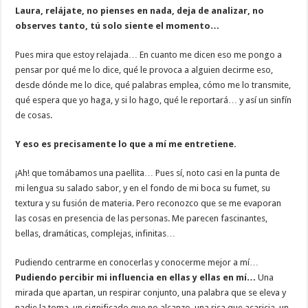
Laura, relájate, no pienses en nada, deja de analizar, no
observes tanto, tú solo siente el momento…
Pues mira que estoy relajada… En cuanto me dicen eso me pongo a
pensar por qué me lo dice, qué le provoca a alguien decirme eso,
desde dónde me lo dice, qué palabras emplea, cómo me lo transmite,
qué espera que yo haga, y si lo hago, qué le reportará… y así un sinfín
de cosas.
Y eso es precisamente lo que a mí me entretiene.
¡Ah! que tomábamos una paellita… Pues sí, noto casi en la punta de
mi lengua su salado sabor, y en el fondo de mi boca su fumet, su
textura y su fusión de materia. Pero reconozco que se me evaporan
las cosas en presencia de las personas. Me parecen fascinantes,
bellas, dramáticas, complejas, infinitas…
Pudiendo centrarme en conocerlas y conocerme mejor a mí…
Pudiendo percibir mi influencia en ellas y ellas en mí…
Una
mirada que apartan, un respirar conjunto, una palabra que se eleva y
nadie la toma, un significado que no alcanzo, una risa que acaricia, un