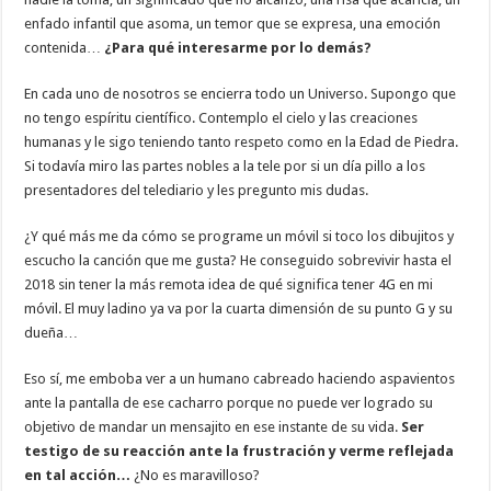
enfado infantil que asoma, un temor que se expresa, una emoción
contenida…
¿Para qué interesarme por lo demás?
En cada uno de nosotros se encierra todo un Universo. Supongo que
no tengo espíritu científico. Contemplo el cielo y las creaciones
humanas y le sigo teniendo tanto respeto como en la Edad de Piedra.
Si todavía miro las partes nobles a la tele por si un día pillo a los
presentadores del telediario y les pregunto mis dudas.
¿Y qué más me da cómo se programe un móvil si toco los dibujitos y
escucho la canción que me gusta? He conseguido sobrevivir hasta el
2018 sin tener la más remota idea de qué significa tener 4G en mi
móvil. El muy ladino ya va por la cuarta dimensión de su punto G y su
dueña…
Eso sí, me emboba ver a un humano cabreado haciendo aspavientos
ante la pantalla de ese cacharro porque no puede ver logrado su
objetivo de mandar un mensajito en ese instante de su vida.
Ser
testigo de su reacción ante la frustración y verme reflejada
en tal acción…
¿No es maravilloso?