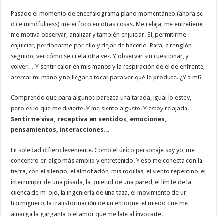
Pasado el momento de encefalograma plano momentáneo (ahora se
dice mindfulness) me enfoco en otras cosas. Me relaja, me entretiene,
me motiva observar, analizar y también enjuiciar. Sí, permitirme
enjuiciar, perdonarme por ello y dejar de hacerlo. Para, a renglón
seguido, ver cómo se cuela otra vez. Y observar sin cuestionar, y
volver… Y sentir calor en mis manos y la respiración de el de enfrente,
acercar mi mano y no llegar a tocar para ver qué le produce. ¿Y a mí?
Comprendo que para algunos parezca una tarada, igual lo estoy,
pero es lo que me divierte. Y me siento a gusto. Y estoy relajada.
Sentirme viva, receptiva en sentidos, emociones,
pensamientos, interacciones…
En soledad difiero levemente. Como el único personaje soy yo, me
concentro en algo más amplio y entretenido. Y eso me conecta con la
tierra, con el silencio, el almohadón, mis rodillas, el viento repentino, el
interrumpir de una pisada, la quietud de una pared, el límite de la
cuenca de mi ojo, la ingeniería de una taza, el movimiento de un
hormiguero, la transformación de un enfoque, el miedo que me
amarga la garganta o el amor que me late al invocarte.