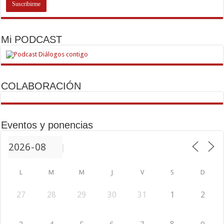
Mi PODCAST
COLABORACIÓN
Eventos y ponencias
L
M
M
J
V
S
D
27
28
29
30
31
1
2