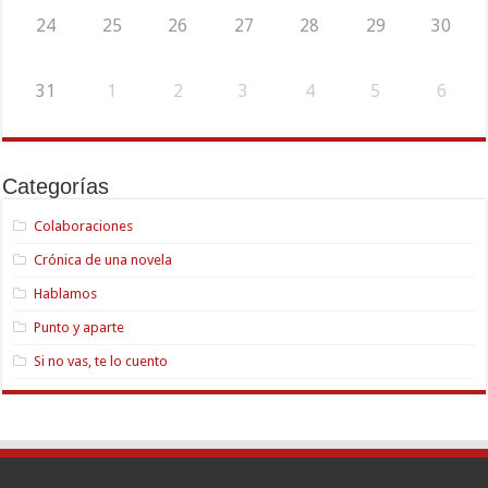
24
25
26
27
28
29
30
31
1
2
3
4
5
6
Categorías
Colaboraciones
Crónica de una novela
Hablamos
Punto y aparte
Si no vas, te lo cuento