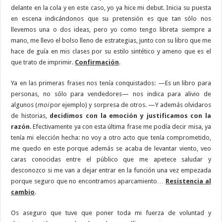
delante en la cola y en este caso, yo ya hice mi debut. Inicia su puesta
en escena indicándonos que su pretensión es que tan sólo nos
llevemos una o dos ideas, pero yo como tengo libreta siempre a
mano, me llevo el bolso lleno de estrategias, junto con su libro que me
hace de guía en mis clases por su estilo sintético y ameno que es el
que trato de imprimir.
Confirmación
.
Ya en las primeras frases nos tenía conquistados: —Es un libro para
personas, no sólo para vendedores— nos indica para alivio de
algunos (
moi
por ejemplo) y sorpresa de otros. —Y además olvidaros
de historias,
decidimos con la emoción y justificamos con la
razón
. Efectivamente ya con esta última frase me podía decir misa, ya
tenía mi elección hecha: no voy a otro acto que tenía comprometido,
me quedo en este porque además se acaba de levantar viento, veo
caras conocidas entre el público que me apetece saludar y
desconozco si me van a dejar entrar en la función una vez empezada
porque seguro que no encontramos aparcamiento…
Resistencia al
cambio
.
Os aseguro que tuve que poner toda mi fuerza de voluntad y