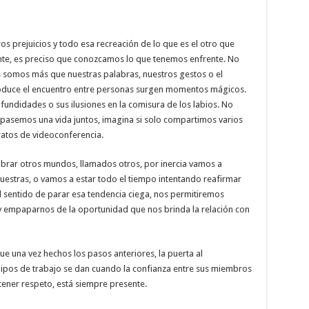
os prejuicios y todo esa recreación de lo que es el otro que
ente, es preciso que conozcamos lo que tenemos enfrente. No
s somos más que nuestras palabras, nuestros gestos o el
roduce el encuentro entre personas surgen momentos mágicos.
ofundidades o sus ilusiones en la comisura de los labios. No
pasemos una vida juntos, imagina si solo compartimos varios
ratos de videoconferencia.
brar otros mundos, llamados otros, por inercia vamos a
uestras, o vamos a estar todo el tiempo intentando reafirmar
el sentido de parar esa tendencia ciega, nos permitiremos
es y empaparnos de la oportunidad que nos brinda la relación con
que una vez hechos los pasos anteriores, la puerta al
uipos de trabajo se dan cuando la confianza entre sus miembros
ener respeto, está siempre presente.