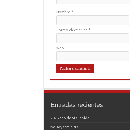
Nombre
*
Correo electrónico
*
Web
Entradas recientes
2025 año de Sí a la vida
No soy feminista