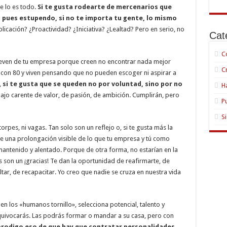
e lo es todo.
Si te gusta rodearte de mercenarios que
s, pues estupendo, si no te importa tu gente, lo mismo
licación? ¿Proactividad? ¿Iniciativa? ¿Lealtad? Pero en serio, no
Cat
C
even de tu empresa porque creen no encontrar nada mejor
C
con 80 y viven pensando que no pueden escoger ni aspirar a
,
si te gusta que se queden no por voluntad, sino por no
H
bajo carente de valor, de pasión, de ambición. Cumplirán, pero
P
S
orpes, ni vagas. Tan solo son un reflejo o, si te gusta más la
e una prolongación visible de lo que tu empresa y tú como
antenido y alentado. Porque de otra forma, no estarían en la
 son un ¡gracias! Te dan la oportunidad de reafirmarte, de
oltar, de recapacitar. Yo creo que nadie se cruza en nuestra vida
en los «humanos tornillo», selecciona potencial, talento y
uivocarás. Las podrás formar o mandar a su casa, pero con
prodigo eso de que hay que contratar personalidades