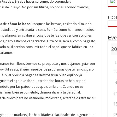
e Pisadas. Si sabe hacer su cometido cojonuda u
al de lo suyo. No por sus títulos, no por sus conocimientos,
CO
lla de
cómo lo hace
. Porque a las bravas, casi todo el mundo
ez estudiada y entrenada la cosa. Es más, como humanos medios,
peñarnos en cualquier cosa que tenga que ver con acciones
Eve
s, pero estamos capacitados. Otra cosa será el cómo. Si gasto
tado o, si preciso consumir todo el papel que se fabrica en una
garíamos.
L
nos tornillos». Leemos su prospecto y nos dejamos guiar por
muy útil es aquél que resuelve los problemas que tenemos, pero
2
. Si el precio a pagar es destrozar un buen equipo ya
anta el ego que tiene… tardar dos horas en hablar por
4
pándote por las patochadas que siembra… Cuando no es
ían muy bien su cometido, desmoralizar a tu personal,
1
 de huevo para no ofenderle, molestarle, alterarle o retrasar su
1
2
 grado de madurez, las habilidades relacionales de la gente que