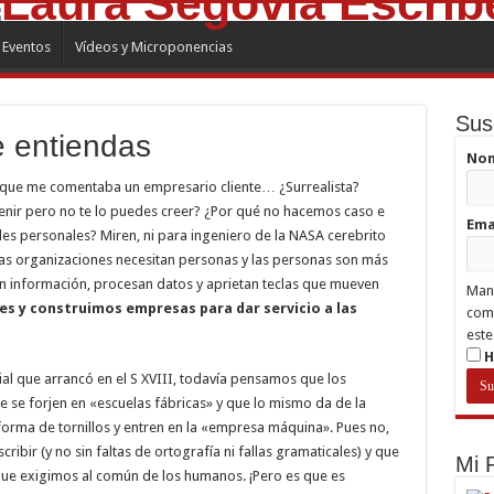
Eventos
Vídeos y Microponencias
Sus
e entiendas
No
a que me comentaba un empresario cliente… ¿Surrealista?
enir pero no te lo puedes creer? ¿Por qué no hacemos caso e
Ema
udes personales? Miren, ni para ingeniero de la NASA cerebrito
 Las organizaciones necesitan personas y las personas son más
 información, procesan datos y aprietan teclas que mueven
Mant
es y construimos empresas para dar servicio a las
comp
este
H
ial que arrancó en el S XVIII, todavía pensamos que los
e se forjen en «escuelas fábricas» y que lo mismo da de la
forma de tornillos y entren en la «empresa máquina». Pues no,
cribir (y no sin faltas de ortografía ni fallas gramaticales) y que
Mi
que exigimos al común de los humanos. ¡Pero es que es