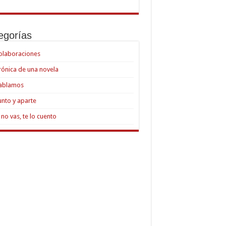
egorías
olaboraciones
rónica de una novela
ablamos
unto y aparte
i no vas, te lo cuento