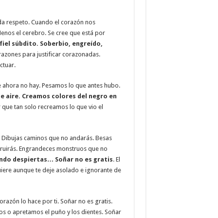
rda respeto. Cuando el corazón nos
enos el cerebro. Se cree que está por
fiel súbdito. Soberbio, engreído,
 razones para justificar corazonadas.
ctuar.
e ahora no hay. Pesamos lo que antes hubo.
 aire. Creamos colores del negro en
que tan solo recreamos lo que vio el
. Dibujas caminos que no andarás. Besas
struirás. Engrandeces monstruos que no
ndo despiertas… Soñar no es gratis
. El
uiere aunque te deje asolado e ignorante de
razón lo hace por ti. Soñar no es gratis.
s o apretamos el puño y los dientes. Soñar