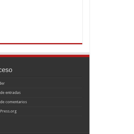
ceso
der
de entradas
 de comentarios
Press.org