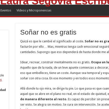
Eventos
Vídeos y Microponencias
Soñar no es gratis
Quizá es que le cambié el significado al coste.
Soñar no es gra
facturón por ello… Mas, mientras tenga cash emocional seguir
cantidades. Supongo que eso dependerá de hasta donde me alc
Idear, recrear, construir mentalmente no es gratis.
Ocupa un l
Aquello que de la nada, de un leve apunte comienzas a decorar
eso que embelleces, tiene un coste. Aunque sea temporal y espa
ble
soñar con otra cosa. En ese momento y en todos esos momento
d.
Allá donde tu ojo mira, se dirige tu pie. Lo que pasa es que cu
idad
aquel que se abre en el plano no real, en el estado de quietud, e
de manera diferente al resto
. Es capaz de percibir sin prese
ser visto. Se alegra sin motivo. Se cura sin intervención. Se acele