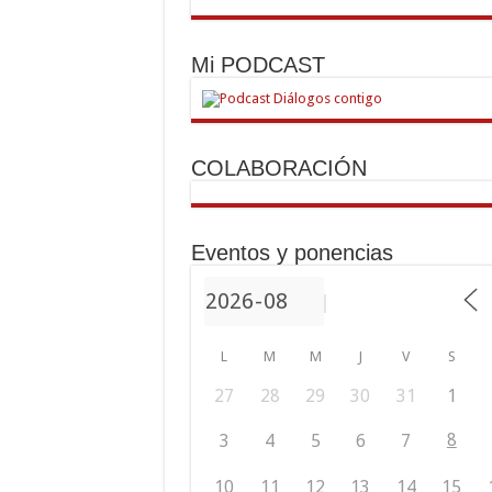
Mi PODCAST
COLABORACIÓN
Eventos y ponencias
L
M
M
J
V
S
27
28
29
30
31
1
8
3
4
5
6
7
10
11
12
13
14
15