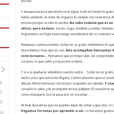
lección.
Y aunque parezca que el pie no le sigue, todo el cuerpo le gua
habla soñando, el resto de órganos le cumple con reverencia. M
encima porque su sitio es arriba.
No sabe todavía que es un 
altivo, pero esclavo
. Sordo, ciego, inválido y creído. Inventa
Argumenta con lógica para luego asombrarse de su contrario a
Nadamos contracorriente. Soñar no es gratis. Anhelamos lo qu
Recordamos risas que no son.
Nos acompañan fantasmas de
este instante…
Pensamos que es mejor vivir, sin comprender 
corazón, lo que soñó y a la postre ordenó.
Y si a su quehacer añadimos nuestro extra… Soñar no es gratis
vacíos a los que nunca les llegará. Comes placeres que no con
D
atacan. Meces ternuras con brazos ocupados en saludar.
Y cua
corazón lo sabe, y te acompaña en ese palpitar. El corazón te q
2
cómo manejarte. Eso te pasa por no escuchar…
9
Al final descubres que no puedes dejar de soñar y que sino, el co
Pagamos fortunas por aprender a ser
. Lo hacemos gustoso
16