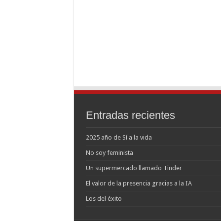
Entradas recientes
2025 año de Sí a la vida
No soy feminista
Un supermercado llamado Tinder
El valor de la presencia gracias a la IA
Los del éxito