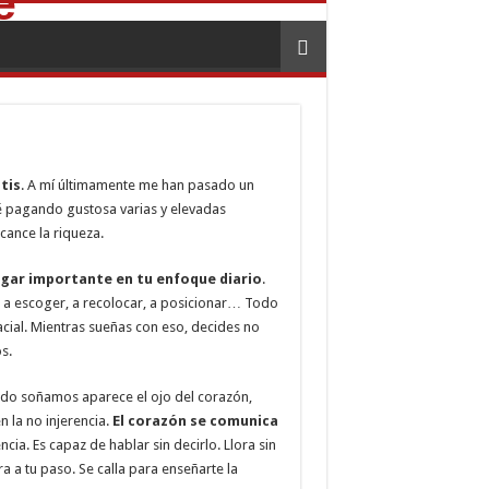
tis
. A mí últimamente me han pasado un
é pagando gustosa varias y elevadas
ance la riqueza.
ugar importante en tu enfoque diario
.
, a escoger, a recolocar, a posicionar… Todo
cial. Mientras sueñas con eso, decides no
s.
ando soñamos aparece el ojo del corazón,
n la no injerencia.
El corazón se comunica
ncia. Es capaz de hablar sin decirlo. Llora sin
ra a tu paso. Se calla para enseñarte la