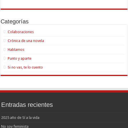
Categorías
Colaboraciones
Crónica de una novela
Hablamos
Punto y aparte
Si no vas, te lo cuento
Entradas recientes
2025 año de Sí a la vida
No soy feminista