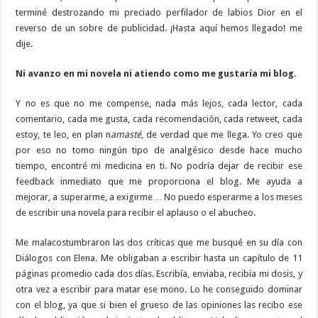
terminé destrozando mi preciado perfilador de labios Dior en el
reverso de un sobre de publicidad. ¡Hasta aquí hemos llegado! me
dije.
Ni avanzo en mi novela ni atiendo como me gustaría mi blog.
Y no es que no me compense, nada más lejos, cada lector, cada
comentario, cada me gusta, cada recomendación, cada retweet, cada
estoy, te leo, en plan n
amasté
, de verdad que me llega. Yo creo que
por eso no tomo ningún tipo de analgésico desde hace mucho
tiempo, encontré mi medicina en ti. No podría dejar de recibir ese
feedback inmediato que me proporciona el blog. Me ayuda a
mejorar, a superarme, a exigirme… No puedo esperarme a los meses
de escribir una novela para recibir el aplauso o el abucheo.
Me malacostumbraron las dos críticas que me busqué en su día con
Diálogos con Elena. Me obligaban a escribir hasta un capítulo de 11
páginas promedio cada dos días. Escribía, enviaba, recibía mi dosis, y
otra vez a escribir para matar ese mono. Lo he conseguido dominar
con el blog, ya que si bien el grueso de las opiniones las recibo ese