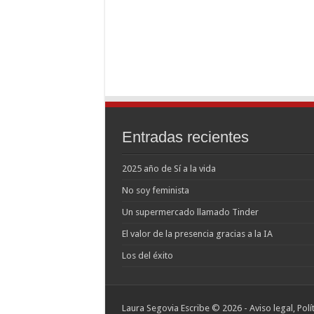
Entradas recientes
2025 año de Sí a la vida
No soy feminista
Un supermercado llamado Tinder
El valor de la presencia gracias a la IA
Los del éxito
Laura Segovia Escribe © 2026 -
Aviso legal, Pol