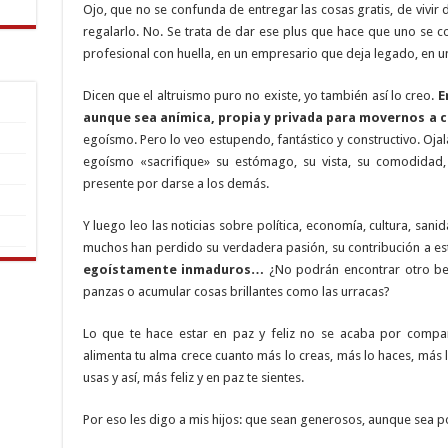
Ojo, que no se confunda de entregar las cosas gratis, de vivir 
regalarlo. No. Se trata de dar ese plus que hace que uno se con
profesional con huella, en un empresario que deja legado, en u
Dicen que el altruismo puro no existe, yo también así lo creo.
E
aunque sea anímica, propia y privada para movernos a 
egoísmo. Pero lo veo estupendo, fantástico y constructivo. Oja
egoísmo «sacrifique» su estómago, su vista, su comodidad, 
presente por darse a los demás.
Y luego leo las noticias sobre política, economía, cultura, san
muchos han perdido su verdadera pasión, su contribución a e
egoístamente inmaduros…
¿No podrán encontrar otro be
panzas o acumular cosas brillantes como las urracas?
Lo que te hace estar en paz y feliz no se acaba por compar
alimenta tu alma crece cuanto más lo creas, más lo haces, más
usas y así, más feliz y en paz te sientes.
Por eso les digo a mis hijos: que sean generosos, aunque sea 