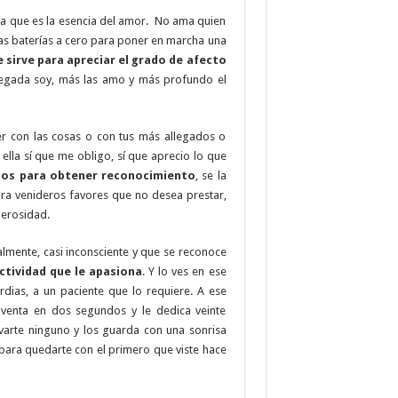
ría que es la esencia del amor. No ama quien
las baterías a cero para poner en marcha una
 sirve para apreciar el grado de afecto
regada soy, más las amo y más profundo el
er con las cosas o con tus más allegados o
ella sí que me obligo, sí que aprecio lo que
tos para obtener reconocimiento
, se la
ara venideros favores que no desea prestar,
nerosidad.
lmente, casi inconsciente y que se reconoce
ctividad que le apasiona
. Y lo ves en ese
ias, a un paciente que lo requiere. A ese
enta en dos segundos y le dedica veinte
varte ninguno y los guarda con una sonrisa
para quedarte con el primero que viste hace