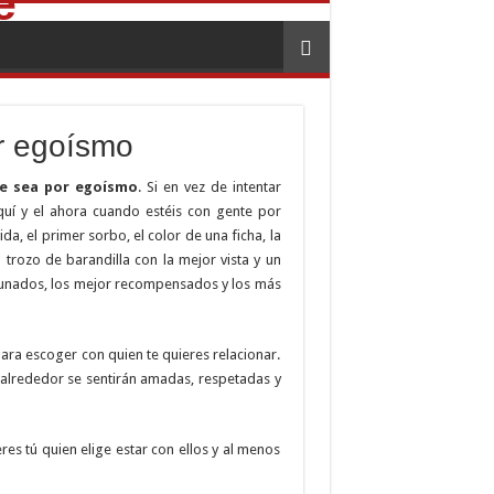
r egoísmo
ue sea por egoísmo
. Si en vez de intentar
quí y el ahora cuando estéis con gente por
a, el primer sorbo, el color de una ficha, la
 trozo de barandilla con la mejor vista y un
rtunados, los mejor recompensados y los más
para escoger con quien te quieres relacionar.
o alrededor se sentirán amadas, respetadas y
es tú quien elige estar con ellos y al menos