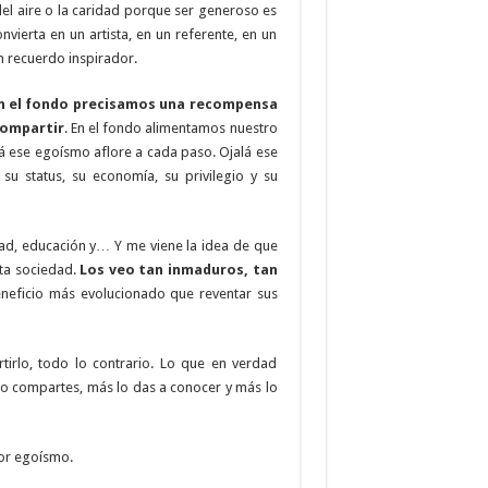
del aire o la caridad porque ser generoso es
vierta en un artista, en un referente, en un
n recuerdo inspirador.
n el fondo precisamos una recompensa
compartir
. En el fondo alimentamos nuestro
lá ese egoísmo aflore a cada paso. Ojalá ese
su status, su economía, su privilegio y su
idad, educación y… Y me viene la idea de que
sta sociedad.
Los veo tan inmaduros, tan
neficio más evolucionado que reventar sus
tirlo, todo lo contrario. Lo que en verdad
 lo compartes, más lo das a conocer y más lo
por egoísmo.