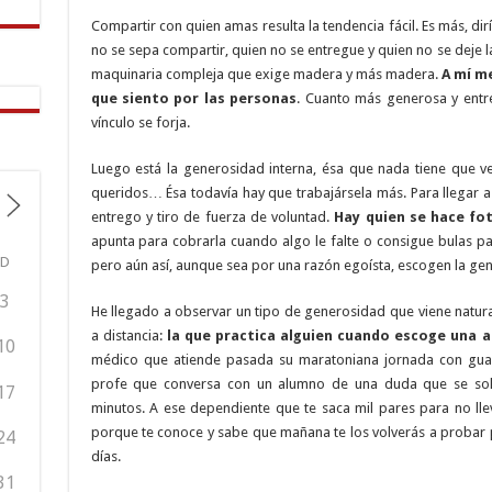
Compartir con quien amas resulta la tendencia fácil. Es más, di
no se sepa compartir, quien no se entregue y quien no se deje 
maquinaria compleja que exige madera y más madera.
A mí me
que siento por las personas
. Cuanto más generosa y ent
vínculo se forja.
Luego está la generosidad interna, ésa que nada tiene que v
queridos… Ésa todavía hay que trabajársela más. Para llegar a 
entrego y tiro de fuerza de voluntad.
Hay quien se hace fo
apunta para cobrarla cuando algo le falte o consigue bulas p
D
pero aún así, aunque sea por una razón egoísta, escogen la ge
3
He llegado a observar un tipo de generosidad que viene natura
a distancia:
la que practica alguien cuando escoge una a
10
médico que atiende pasada su maratoniana jornada con guard
profe que conversa con un alumno de una duda que se solv
17
minutos. A ese dependiente que te saca mil pares para no lle
porque te conoce y sabe que mañana te los volverás a probar 
24
días.
31