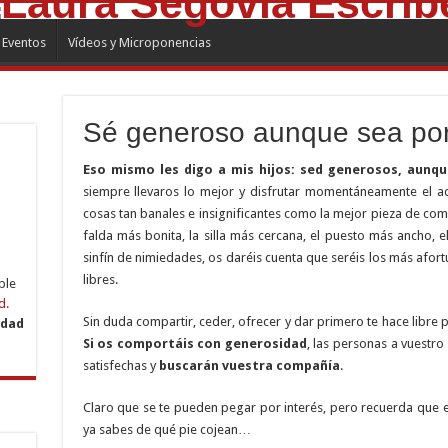
Eventos
Vídeos y Microponencias
Sé generoso aunque sea po
Eso mismo les digo a mis hijos: sed generosos, aunq
siempre llevaros lo mejor y disfrutar momentáneamente el a
cosas tan banales e insignificantes como la mejor pieza de comid
falda más bonita, la silla más cercana, el puesto más ancho, el
sinfín de nimiedades, os daréis cuenta que seréis los más afo
libres.
ble
d.
Sin duda compartir, ceder, ofrecer y dar primero te hace libre 
idad
Si os comportáis con generosidad
, las personas a vuestr
satisfechas y
buscarán vuestra compañía
.
Claro que se te pueden pegar por interés, pero recuerda que er
ya sabes de qué pie cojean…