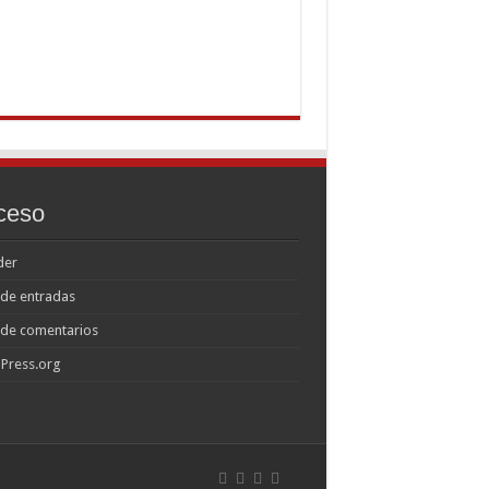
ceso
der
de entradas
 de comentarios
Press.org