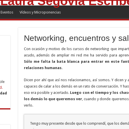
Eventos
Vídeos y Microponencias
Networking, encuentros y sal
Con ocasión y motivo de los cursos de networking que impar
acudo, además de ampliar mi red me ha servido para aprend
Sólo me falta la bata blanca para entrar en este fa
relaciones humanas
.
Dicen por ahí que así nos relacionamos, así somos. Y dicen y
ble
capaces de calar a los demás en un rato de conversación. Y has
d.
eso era posible y acertado.
Luego con el tiempo y los cha
idad
los demás lo que queremos ver
, cuando y donde queremos 
verlo.
Tengo muy presente desde que lo comprendí, que los demás