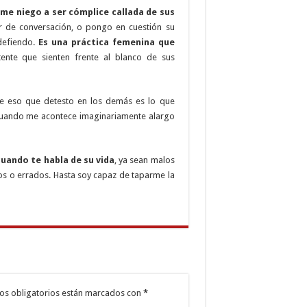
me niego a ser cómplice callada de sus
r de conversación, o pongo en cuestión su
defiendo.
Es una práctica femenina que
tente que sienten frente al blanco de sus
que eso que detesto en los demás es lo que
, cuando me acontece imaginariamente alargo
 cuando te habla de su vida
, ya sean malos
os o errados. Hasta soy capaz de taparme la
os obligatorios están marcados con
*