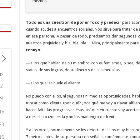
mismos.
Todo es una cuestión de poner foco y predecir
para acor
cuando acudes a encuentros sociales. Nos sirve para tratar de a
en esa persona. A pesar de todo, precisamos dar segundas o
nuestros prejuicios y bla, bla, bla… Mira, principalmente par
rehuyo
:
—a los que hablan de su miembro con eufemismos, o sea, de s
status, de sus logros, de su dinero y de sus medallas.
D
—a los que les huele el aliento.
2
No puedo con ellos, ni segundas ni medias oportunidades, habi
9
trincar como cliente ¿por qué? ¿por qué me voy a clavar alfi
hacen falta las progresivas ésas, así que en cuanto voy acortand
16
a derecha o izquierda y no los mantengo de frente.
23
Y a los otros, normalmente se les detecta de lejos muy bien,
7 metros antes de su persona con señales comúnmente conocida
30