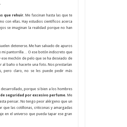
.
as que rehuir
. Me fascinan hasta las que te
o con ellas. Hay estudios científicos acerca
ejos se imaginan la realidad porque no han
 suelen detenerse. Me han salvado de apuros
e mi pantorrilla… O ese botón indiscreto que
 O ese mechón de pelo que se ha desviado de
 ir al baño o hacerte una foto. Nos prestarían
s, pero claro, no se les puede pedir más
 desarrollado, porque si bien a los hombres
a de seguridad por excesivo perfume
. Me
hasta pensar. No tengo peor alérgeno que un
r que las cotillonas, criticonas y amargadas
je en el universo que pueda tapar ese gran