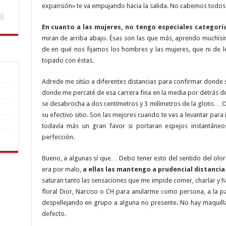
expansión» te va empujando hacia la salida. No cabemos todos
6
En cuanto a las mujeres, no tengo especiales categorí
miran de arriba abajo. Ésas son las que más, aprendo muchísim
de en qué nos fijamos los hombres y las mujeres, que ni de l
topado con éstas.
Adrede me sitúo a diferentes distancias para confirmar donde
donde me percaté de esa carrera fina en la media por detrás d
se desabrocha a dos centímetros y 3 milímetros de la glotis…
su efectivo sitio. Son las mejores cuando te vas a levantar para
todavía más un gran favor si portaran espejos instantáneo
perfección.
Bueno, a algunas sí que… Debo tener esto del sentido del olor
era por malo,
a ellas las mantengo a prudencial distanci
saturan tanto las sensaciones que me impide comer, charlar y 
floral Dior, Narciso o CH para anularme como persona, a la pa
despellejando en grupo a alguna no presente. No hay maquilla
defecto.