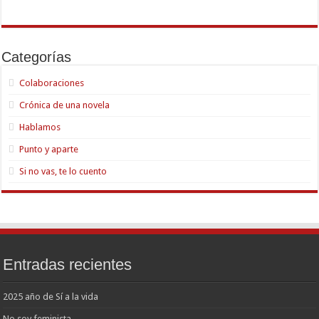
Categorías
Colaboraciones
Crónica de una novela
Hablamos
Punto y aparte
Si no vas, te lo cuento
Entradas recientes
2025 año de Sí a la vida
No soy feminista