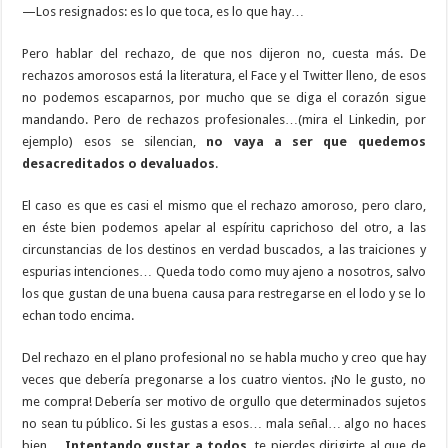
—Los resignados: es lo que toca, es lo que hay…
Pero hablar del rechazo, de que nos dijeron no, cuesta más. De
rechazos amorosos está la literatura, el Face y el Twitter lleno, de esos
no podemos escaparnos, por mucho que se diga el corazón sigue
mandando. Pero de rechazos profesionales…(mira el Linkedin, por
ejemplo) esos se silencian,
no vaya a ser que quedemos
desacreditados o devaluados
.
El caso es que es casi el mismo que el rechazo amoroso, pero claro,
en éste bien podemos apelar al espíritu caprichoso del otro, a las
circunstancias de los destinos en verdad buscados, a las traiciones y
espurias intenciones… Queda todo como muy ajeno a nosotros, salvo
los que gustan de una buena causa para restregarse en el lodo y se lo
echan todo encima.
Del rechazo en el plano profesional no se habla mucho y creo que hay
veces que debería pregonarse a los cuatro vientos. ¡No le gusto, no
me compra! Debería ser motivo de orgullo que determinados sujetos
no sean tu público. Si les gustas a esos… mala señal… algo no haces
bien…
Intentando gustar a todos
, te pierdes dirigirte al que de