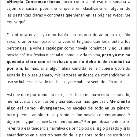
«Novela Contemporánea»
, pero como a mí eso me sonaba a
cajón de sastre, pues me empeñé en clasificarla en alguna de
las pestañitas claras y concretas que vienen en las páginas webs. Me
equivoqué.
Escribí otra novela y como había una historia de amor, sexo, sólo
sexo, o amor con sexo, o no veas el tinglado que les monté a los
personajes, la volví a catalogar como novela romántica, y no. Es una
novela erótica-festiva o actual o como la vida misma,
pero ya me ha
quedado claro con el rechazo que no debo ir de romántica
por ahí
. Es más, si a algún alma cándida se le hubiera ocurrido
editarla bajo ese género, mis lectores ansiosos de romanticismo al
uso se hubieran llevado un chasco y me hubiera sentado aún peor.
Así que mire por donde lo mire, el rechazo me ha venido estupendo,
me ha vuelto a dar ilusión y una etiqueta más que usar.
Me siento
algo así como «divergente»
, no encajas del todo en un género,
pero puedes amoldarte al propio cajón: novela contemporánea. Y
digo yo… ¿qué es novela contemporánea? Porque obviamente no se
referirá a esa tendencia narrativa de principios del siglo pasado y si lo
entendemos en el estricto sentido de la palabra, todos los escritores