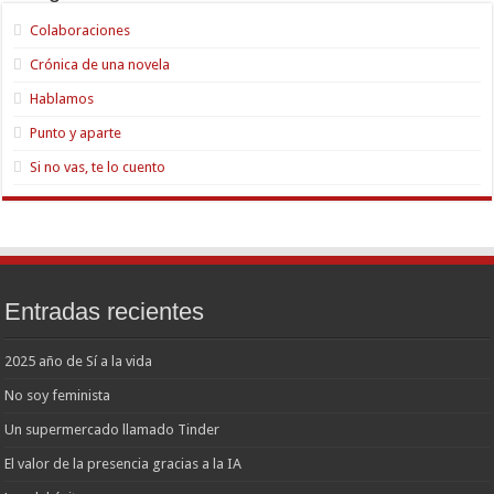
Colaboraciones
Crónica de una novela
Hablamos
Punto y aparte
Si no vas, te lo cuento
Entradas recientes
2025 año de Sí a la vida
No soy feminista
Un supermercado llamado Tinder
El valor de la presencia gracias a la IA