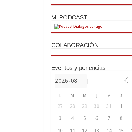
Mi PODCAST
COLABORACIÓN
Eventos y ponencias
L
M
M
J
V
S
27
28
29
30
31
1
3
4
5
6
7
8
10
11
12
13
14
15