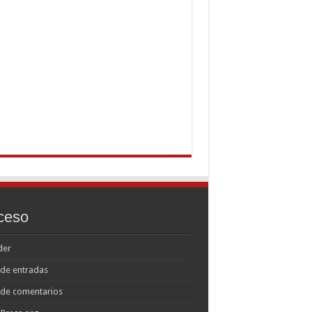
ceso
der
de entradas
 de comentarios