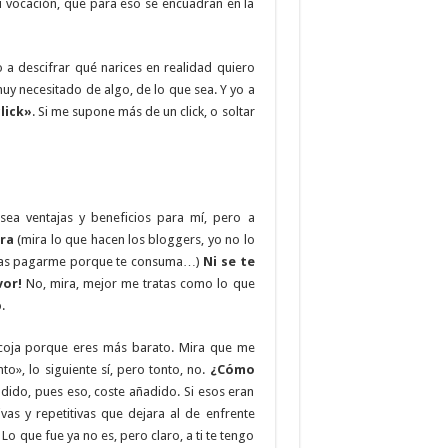
su vocación, que para eso se encuadran en la
 descifrar qué narices en realidad quiero
uy necesitado de algo, de lo que sea. Y yo a
click»
. Si me supone más de un click, o soltar
ea ventajas y beneficios para mí, pero a
ara
(mira lo que hacen los bloggers, yo no lo
berías pagarme porque te consuma…)
Ni se te
vor!
No, mira, mejor me tratas como lo que
.
coja porque eres más barato. Mira que me
o», lo siguiente sí, pero tonto, no.
¿Cómo
dido, pues eso, coste añadido. Si esos eran
vas y repetitivas que dejara al de enfrente
Lo que fue ya no es, pero claro, a ti te tengo