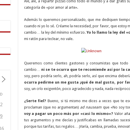
Ale, ale, a repartir pizzas como todo el mundo y a dar gratis 
categoría de «por amor al arte».
Además lo queremos personalizado, que me dediquen tiempo a
cuando ni yo lo sé. Créame la necesidad, por favor, que estoy m
cambio… la ley del mínimo esfuerzo.
Yo lo llamo la ley del «
mi ratón para teclear, no vale.
Queremos como clientes gastones y consumistas que todo s
cambio…
ni se te ocurra que te recomiende así por la c
soy, pero podría serlo, ah, podría serlo, así que encima de
ocurra pedirme un me gusta ¡qué de mal gusto, por fa
soy, un crío exigentón, poco agradecido y nada, nada recíproco
D
¿Serte fiel?
Bueno, si tú mismo me dices a veces que te es
2
proclaman (que no argumentan)
ad nauseam
que «No soy tont
voy a pagar un poco más por «casi lo mismo»?
Valor aña
9
tus argumentos y me decías y justificabas en llamadas sucesi
porque tus tarifas, tus regalos… ¡Varía, cambia, prueba, innova! 
16