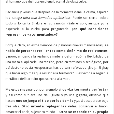
al humano que disfrute en plena bacanal de obstáculos.
Paciencia y verás que después de la tormenta viene la calma, espetan
los «
mega ultra mal llamados optimistas
«. Puede ser cierto, sobre
todo si lo canta Shakira en su canción «Sale el sol», aunque yo la
esperaría a la vuelta para preguntarle:
¿en qué condiciones
regresan los «atormentados»?
Porque claro, en estos tiempos de palabras nuevas manoseadas,
se
habla de personas resilientes como sinónimo de resistentes
,
y nooo, en ciencia la resiliencia mide la deformación y flexibilidad de
una masa al aplicarle una tensión, pero en términos piscológicos, por
así decir, no basta recuperarse, has de salir reforzado. ¡No j….!! ¿hay
que hacer algo más que resistir a la tormenta? Pues vamos a seguir la
metáfora del barquito que se echa a la mar.
Me estoy imaginando, por ejemplo el de
«La tormenta perfecta»
y así como si fuera uno de juguete y yo una giganta, observo qué
hacen:
uno se juega el tipo por los demás
y ¡zas! desaparece bajo
tres olas.
Otro intenta replegar las velas
, conservar el timón,
amarrar el ancla, sujetar su miedo…
Otro se esconde en su propio