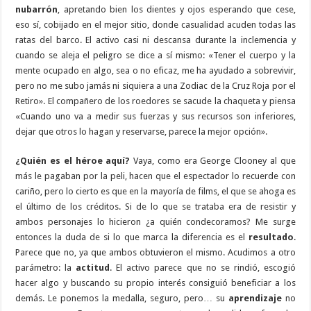
nubarrón
, apretando bien los dientes y ojos esperando que cese,
eso sí, cobijado en el mejor sitio, donde casualidad acuden todas las
ratas del barco. El activo casi ni descansa durante la inclemencia y
cuando se aleja el peligro se dice a sí mismo: «Tener el cuerpo y la
mente ocupado en algo, sea o no eficaz, me ha ayudado a sobrevivir,
pero no me subo jamás ni siquiera a una Zodiac de la Cruz Roja por el
Retiro». El compañero de los roedores se sacude la chaqueta y piensa
«Cuando uno va a medir sus fuerzas y sus recursos son inferiores,
dejar que otros lo hagan y reservarse, parece la mejor opción».
¿Quién es el héroe aquí?
Vaya, como era George Clooney al que
más le pagaban por la peli, hacen que el espectador lo recuerde con
cariño, pero lo cierto es que en la mayoría de films, el que se ahoga es
el último de los créditos. Si de lo que se trataba era de resistir y
ambos personajes lo hicieron ¿a quién condecoramos? Me surge
entonces la duda de si lo que marca la diferencia es el
resultado
.
Parece que no, ya que ambos obtuvieron el mismo. Acudimos a otro
parámetro: la
actitud
. El activo parece que no se rindió, escogió
hacer algo y buscando su propio interés consiguió beneficiar a los
demás. Le ponemos la medalla, seguro, pero… su
aprendizaje
no