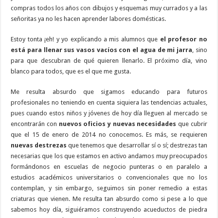
compras todos los años con dibujos y esquemas muy currados y a las
señoritas ya no les hacen aprender labores domésticas.
Estoy tonta ¡eh! y yo explicando a mis alumnos que
el profesor no
está para llenar sus vasos vacíos con el agua de mi jarra
, sino
para que descubran de qué quieren llenarlo. El próximo día, vino
blanco para todos, que es el que me gusta.
Me resulta absurdo que sigamos educando para futuros
profesionales no teniendo en cuenta siquiera las tendencias actuales,
pues cuando estos niños y jóvenes de hoy día lleguen al mercado se
encontrarán con
nuevos oficios y nuevas necesidades
que cubrir
que el 15 de enero de 2014 no conocemos. Es más, se requieren
nuevas destrezas
que tenemos que desarrollar sí o sí; destrezas tan
necesarias que los que estamos en activo andamos muy preocupados
formándonos en escuelas de negocio punteras o en paralelo a
estudios académicos universitarios o convencionales que no los
contemplan, y sin embargo, seguimos sin poner remedio a estas
criaturas que vienen. Me resulta tan absurdo como si pese a lo que
sabemos hoy día, siguiéramos construyendo acueductos de piedra