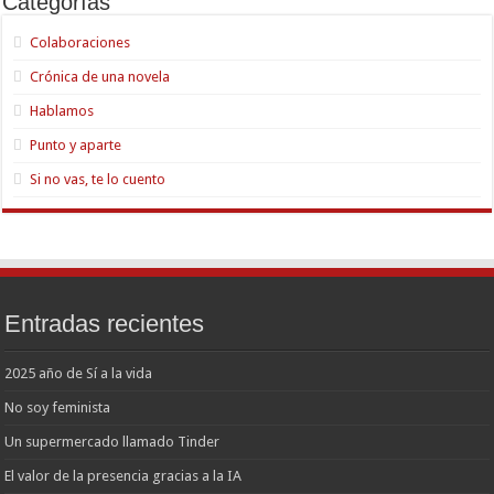
Categorías
Colaboraciones
Crónica de una novela
Hablamos
Punto y aparte
Si no vas, te lo cuento
Entradas recientes
2025 año de Sí a la vida
No soy feminista
Un supermercado llamado Tinder
El valor de la presencia gracias a la IA