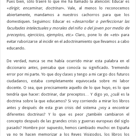
Pues bien, sólo traeré lo que me ha llamado la atención: Educar es
«
dirigir, encaminar, doctrinar
«. Vale, al menos lo reconocemos
abiertamente, mandamos a nuestros cachorros para que los
domestiquen. Seguimos: Educar es «
desarrollar o perfeccionar las
facultades intelectuales y morales del niño o del joven por medio de
preceptos, ejercicios, ejemplos, etc.
» Claro, pone lo de «
etc
» para
evitar ruborizarse al incidir en el adoctrinamiento que llevamos a cabo
educando.
De verdad, nunca se me había ocurrido mirar esta palabra en el
diccionario antes, pensaba que conocía su significado. Tremendo
error por mi parte. Yo que doy clases y tengo a mi cargo dos futuros
ciudadanos, estaba completamente equivocada sobre mi labor
docente. O sea, que precisamente aquello de lo que huyo, es lo que
tendría que hacer: doctrinar, dar preceptos… Y digo yo, ¿cuál es la
doctrina sobre la que educamos? Si voy corriendo a mirar los libros
antes y después de esta gran crisis del sistema ¿voy a encontrar
diferentes doctrinas? Y lo que es peor ¿también cambiaron el
concepto después de las grandes crisis y guerras europeas del siglo
pasado? Hombre por supuesto, hemos cambiado mucho: en España
ya no te hacen memorizar a los Reyes Visigodos, los libros los