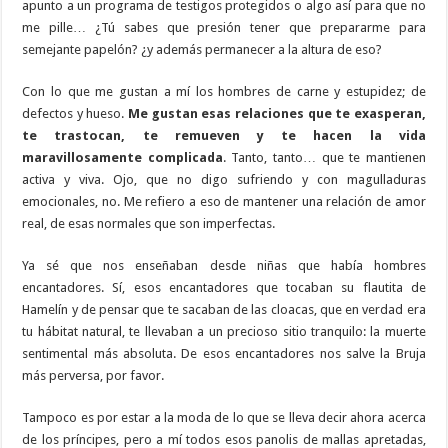
apunto a un programa de testigos protegidos o algo así para que no
me pille… ¿Tú sabes que presión tener que prepararme para
semejante papelón? ¿y además permanecer a la altura de eso?
Con lo que me gustan a mí los hombres de carne y estupidez; de
defectos y hueso.
Me gustan esas relaciones que te exasperan,
te trastocan, te remueven y te hacen la vida
maravillosamente complicada
. Tanto, tanto… que te mantienen
activa y viva. Ojo, que no digo sufriendo y con magulladuras
emocionales, no. Me refiero a eso de mantener una relación de amor
real, de esas normales que son imperfectas.
Ya sé que nos enseñaban desde niñas que había hombres
encantadores. Sí, esos encantadores que tocaban su flautita de
Hamelín y de pensar que te sacaban de las cloacas, que en verdad era
tu hábitat natural, te llevaban a un precioso sitio tranquilo: la muerte
sentimental más absoluta. De esos encantadores nos salve la Bruja
más perversa, por favor.
Tampoco es por estar a la moda de lo que se lleva decir ahora acerca
de los príncipes, pero a mí todos esos panolis de mallas apretadas,