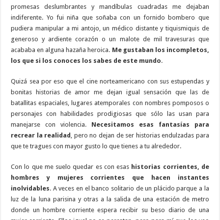
promesas deslumbrantes y mandíbulas cuadradas me dejaban
indiferente. Yo fui niña que soñaba con un fornido bombero que
pudiera manipular a mi antojo, un médico distante y tiquismiquis de
generoso y ardiente corazón o un malote de mil travesuras que
acababa en alguna hazaña heroica.
Me gustaban los incompletos,
los que si los conoces los sabes de este mundo
.
Quizá sea por eso que el cine norteamericano con sus estupendas y
bonitas historias de amor me dejan igual sensación que las de
batallitas espaciales, lugares atemporales con nombres pomposos o
personajes con habilidades prodigiosas que sólo las usan para
manejarse con violencia.
Necesitamos esas fantasías para
recrear la realidad
, pero no dejan de ser historias endulzadas para
que te tragues con mayor gusto lo que tienes a tu alrededor.
Con lo que me suelo quedar es con esas
historias corrientes, de
hombres y mujeres corrientes que hacen instantes
inolvidables
. A veces en el banco solitario de un plácido parque a la
luz de la luna parisina y otras a la salida de una estación de metro
donde un hombre corriente espera recibir su beso diario de una