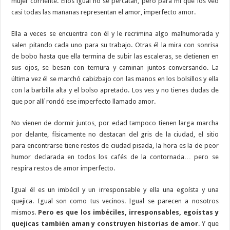
mujer corriente. Ellos igual no se percatan, pero para mí que los veo
casi todas las mañanas representan el amor, imperfecto amor.
Ella a veces se encuentra con él y le recrimina algo malhumorada y
salen pitando cada uno para su trabajo. Otras él la mira con sonrisa
de bobo hasta que ella termina de subir las escaleras, se detienen en
sus ojos, se besan con ternura y caminan juntos conversando. La
última vez él se marchó cabizbajo con las manos en los bolsillos y ella
con la barbilla alta y el bolso apretado. Los ves y no tienes dudas de
que por allí rondó ese imperfecto llamado amor.
No vienen de dormir juntos, por edad tampoco tienen larga marcha
por delante, físicamente no destacan del gris de la ciudad, el sitio
para encontrarse tiene restos de ciudad pisada, la hora es la de peor
humor declarada en todos los cafés de la contornada… pero se
respira restos de amor imperfecto.
Igual él es un imbécil y un irresponsable y ella una egoísta y una
quejica. Igual son como tus vecinos. Igual se parecen a nosotros
mismos.
Pero es que los imbéciles, irresponsables, egoístas y
quejicas también aman y construyen historias de amor
. Y que