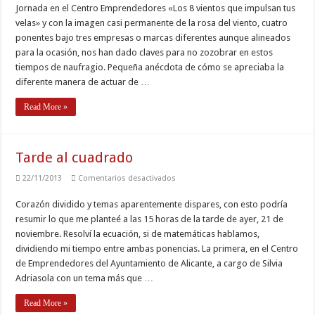
Jornada en el Centro Emprendedores «Los 8 vientos que impulsan tus
vientos
en
velas» y con la imagen casi permanente de la rosa del viento, cuatro
popa
a
ponentes bajo tres empresas o marcas diferentes aunque alineados
toda
para la ocasión, nos han dado claves para no zozobrar en estos
vela…
tiempos de naufragio. Pequeña anécdota de cómo se apreciaba la
diferente manera de actuar de …
Read More »
Tarde al cuadrado
en
22/11/2013
Comentarios desactivados
Tarde
al
Corazón dividido y temas aparentemente dispares, con esto podría
cuadrado
resumir lo que me planteé a las 15 horas de la tarde de ayer, 21 de
noviembre. Resolví la ecuación, si de matemáticas hablamos,
dividiendo mi tiempo entre ambas ponencias. La primera, en el Centro
de Emprendedores del Ayuntamiento de Alicante, a cargo de Silvia
Adriasola con un tema más que …
Read More »