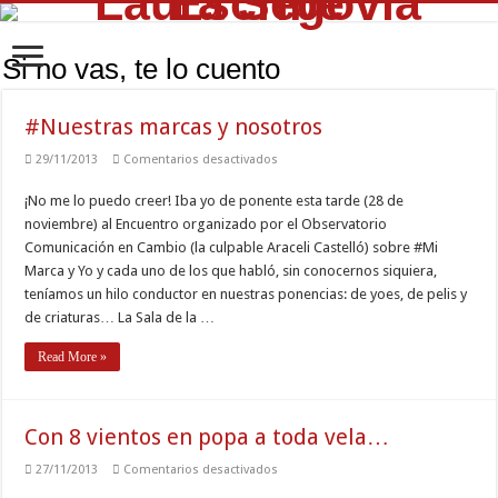
Si no vas, te lo cuento
#Nuestras marcas y nosotros
en
29/11/2013
Comentarios desactivados
#Nuestras
marcas
¡No me lo puedo creer! Iba yo de ponente esta tarde (28 de
y
nosotros
noviembre) al Encuentro organizado por el Observatorio
Comunicación en Cambio (la culpable Araceli Castelló) sobre #Mi
Marca y Yo y cada uno de los que habló, sin conocernos siquiera,
teníamos un hilo conductor en nuestras ponencias: de yoes, de pelis y
de criaturas… La Sala de la …
Read More »
Con 8 vientos en popa a toda vela…
en
27/11/2013
Comentarios desactivados
Con
8