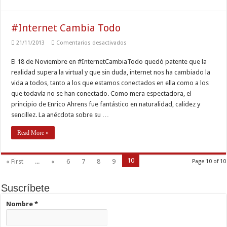
#Internet Cambia Todo
en
21/11/2013
Comentarios desactivados
#Internet
Cambia
El 18 de Noviembre en #InternetCambiaTodo quedó patente que la
Todo
realidad supera la virtual y que sin duda, internet nos ha cambiado la
vida a todos, tanto a los que estamos conectados en ella como a los
que todavía no se han conectado. Como mera espectadora, el
principio de Enrico Ahrens fue fantástico en naturalidad, calidez y
sencillez. La anécdota sobre su …
Read More »
10
« First
...
«
6
7
8
9
Page 10 of 10
Suscríbete
Nombre
*