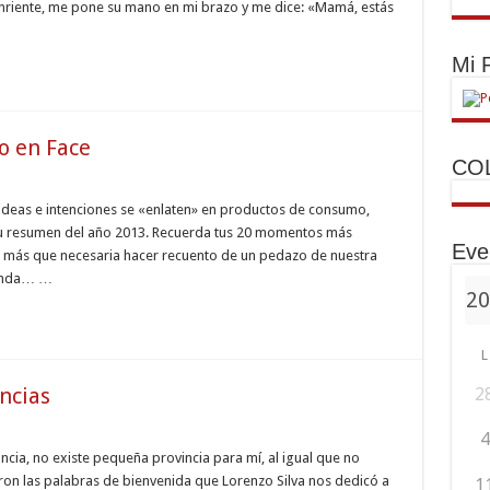
onriente, me pone su mano en mi brazo y me dice: «Mamá, estás
Mi
o en Face
CO
rido
 ideas e intenciones se «enlaten» en productos de consumo,
men
 tu resumen del año 2013. Recuerda tus 20 momentos más
Eve
 más que necesaria hacer recuento de un pedazo de nuestra
tienda… …
L
ncias
2
4
io
cia, no existe pequeña provincia para mí, al igual que no
ta
ron las palabras de bienvenida que Lorenzo Silva nos dedicó a
1