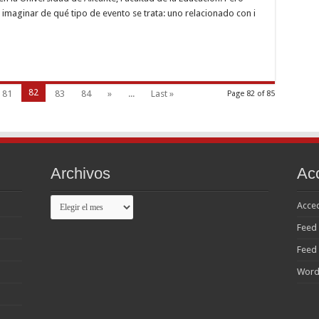
r
 i imaginar de qué tipo de evento se trata: uno relacionado con i
nte
s…
82
81
83
84
»
...
Last »
Page 82 of 85
Archivos
Ac
Archivos
Acce
Feed 
Feed
Word