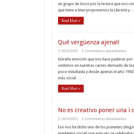
provi
un grupo de locos por la lectura que nos c
que tiene a bien proponernos la Librería y 
Read More »
Qué vergüenza ajena!!
en
16/12/2013
Comentarios desactivados
Qué
verg
Extraña emoción que nos hace padecer por ot
ajena
sentimos en nuestras carnes derivado de las
poco estudiada y desde apenas el año 1950 
más social …
Read More »
No es creativo poner una i 
en
14/12/2013
Comentarios desactivados
No
es
Eso nos ha dicho uno de los ponentes (Hugo 
creat
marketing social) que esta vez se celebraba 