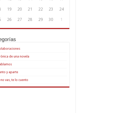
8
19
20
21
22
23
24
5
26
27
28
29
30
1
egorías
olaboraciones
rónica de una novela
ablamos
unto y aparte
i no vas, te lo cuento