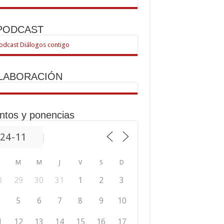
 PODCAST
LABORACIÓN
ntos y ponencias
M
M
J
V
S
D
8
29
30
31
1
2
3
5
6
7
8
9
10
1
12
13
14
15
16
17