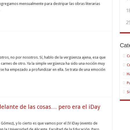
ncias
ongregamos mensualmente para destripar las obras literarias
…
1
2
Cat
C
üenza
ros, no por nosotros. Sí, hablo de la vergüenza ajena, esa que
!!
 carnes de otro. Ya la simple vergüenza ha sido una noción muy
C
se ha empezado a profundizar en ella. Se trata de una emoción
H
P
S
delante de las cosas… pero era el iDay
Gómez), y lo cierto es que vamos por el IV iDay (evento de
ivo
en la Universidad de Alicante, Facultad de la Educación. Pero