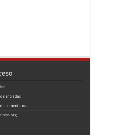
ceso
der
de entradas
 de comentarios
Press.org