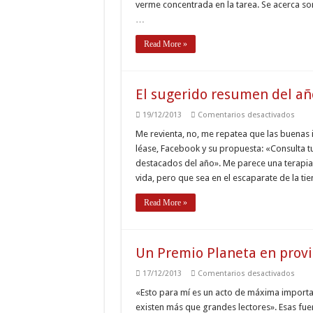
verme concentrada en la tarea. Se acerca s
…
Read More »
El sugerido resumen del añ
en
19/12/2013
Comentarios desactivados
El
suge
Me revienta, no, me repatea que las buenas
resu
léase, Facebook y su propuesta: «Consulta
del
año
destacados del año». Me parece una terapia
en
vida, pero que sea en el escaparate de la 
Face
Read More »
Un Premio Planeta en provi
en
17/12/2013
Comentarios desactivados
Un
Prem
«Esto para mí es un acto de máxima importan
Plane
existen más que grandes lectores». Esas fue
en