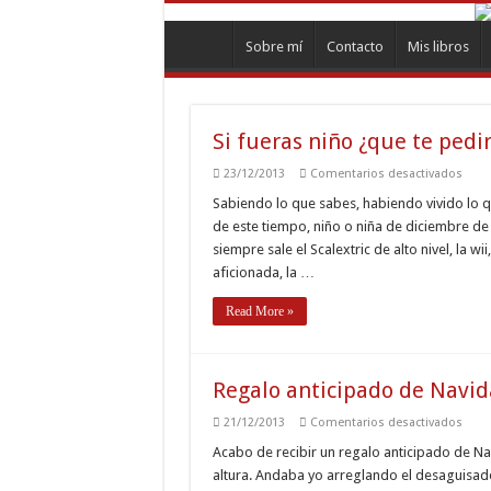
Sobre mí
Contacto
Mis libros
Si fueras niño ¿que te pedi
en
23/12/2013
Comentarios desactivados
Si
fuera
Sabiendo lo que sabes, habiendo vivido lo qu
niño
de este tiempo, niño o niña de diciembre d
¿que
te
siempre sale el Scalextric de alto nivel, la 
pedir
aficionada, la …
por
Navi
Read More »
Regalo anticipado de Navid
en
21/12/2013
Comentarios desactivados
Rega
antic
Acabo de recibir un regalo anticipado de N
de
altura. Andaba yo arreglando el desaguisad
Navid