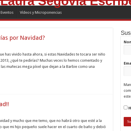
Eventos
Vídeos y Microponencias
Sus
rías por Navidad?
No
s
e has vivido hasta ahora, si estas Navidades te tocara ser niño
e 2013, ¿qué te pedirías? Muchas veces lo hemos comentado y
Ema
wii, las muñecas mega píxel que dejan a la Barbie como una
ías
dad?
Mant
comp
este
ad!!
H
lo
ipado
avidad y mucho que me temo, que no habrá otro que esté a la
o que mi hijo pequeño suele hacer en el cuarto de baño y debió
ad!!