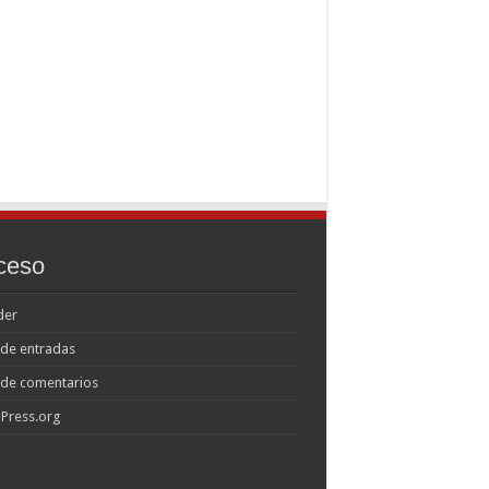
ceso
der
de entradas
 de comentarios
Press.org