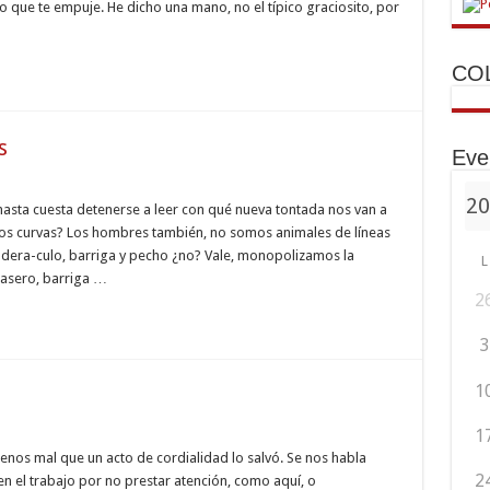
ja
 que te empuje. He dicho una mano, no el típico graciosito, por
CO
s
Eve
res
hasta cuesta detenerse a leer con qué nueva tontada nos van a
mos
s curvas? Los hombres también, no somos animales de líneas
s
a cadera-culo, barriga y pecho ¿no? Vale, monopolizamos la
L
rasero, barriga …
2
3
1
1
enos mal que un acto de cordialidad lo salvó. Se nos habla
2
 el trabajo por no prestar atención, como aquí, o