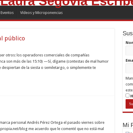
Eventos
Vídeos y Microponencias
Sus
al público
No
ción
 ser otros: los operadores comerciales de compañías
Ema
unca son más de las 15:10) —Sí, dígame (contestas de mal humor
ción
 despiertan de la siesta o semiletargo, o simplemente te
ico
Mant
comp
este
H
o
n marca personal Andrés Pérez Ortega el pasado viernes sobre
Mi
apropia.net/blog me acuerdo que le comenté que no está mal