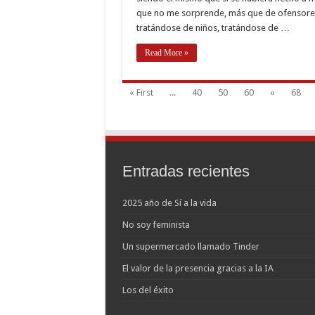
buen
inten
que no me sorprende, más que de ofensores,
tratándose de niños, tratándose de …
Read More »
« First
...
40
50
60
«
68
Entradas recientes
2025 año de Sí a la vida
No soy feminista
Un supermercado llamado Tinder
El valor de la presencia gracias a la IA
Los del éxito