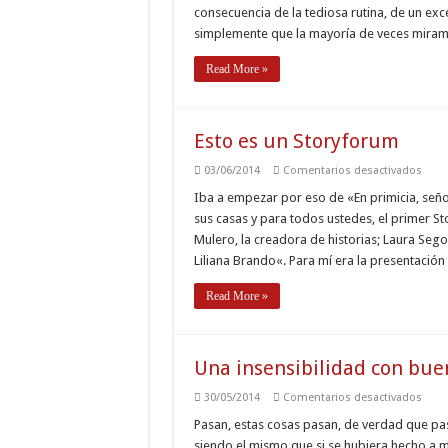
consecuencia de la tediosa rutina, de un e
simplemente que la mayoría de veces miram
Read More »
Esto es un Storyforum
en
03/06/2014
Comentarios desactivados
Esto
es
Iba a empezar por eso de «En primicia, seño
un
sus casas y para todos ustedes, el primer Sto
Stor
Mulero, la creadora de historias; Laura Sego
Liliana Brando«. Para mí era la presentación
Read More »
Una insensibilidad con bue
en
30/05/2014
Comentarios desactivados
Una
insen
Pasan, estas cosas pasan, de verdad que pas
con
siendo el mismo que si se hubiera hecho a 