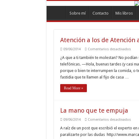
Sobre mí
Contacto
Mis libros
Atención a los de Atención 
en
09/06/2014
Comentarios desactivados
Aten
a
¿A que a ti también te molestan? No podían
los
telefónicas. —Hola, buenas tardes (y casi n
de
Aten
porque o bien te interrumpen la comida, o te
al
fastidia que te llamen al fijo de casa …
públ
Read More »
La mano que te empuja
en
09/06/2014
Comentarios desactivados
La
man
A raíz de un post que escribió el experto e
que
paralizarte por las dudas http://www.marc
te