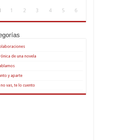
1
1
2
3
4
5
6
egorías
olaboraciones
rónica de una novela
ablamos
unto y aparte
i no vas, te lo cuento