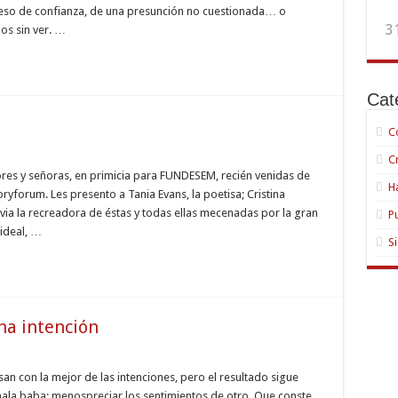
xceso de confianza, de una presunción no cuestionada… o
3
os sin ver. …
Cat
C
C
res y señoras, en primicia para FUNDESEM, recién venidas de
H
ryforum. Les presento a Tania Evans, la poetisa; Cristina
yforum
via la recreadora de éstas y todas ellas mecenadas por la gran
P
 ideal, …
S
na intención
sibilidad
an con la mejor de las intenciones, pero el resultado sigue
mala baba: menospreciar los sentimientos de otro. Que conste