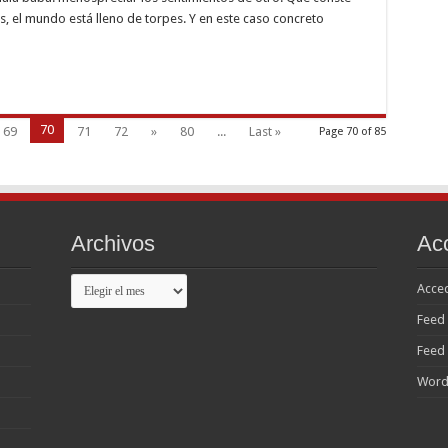
a
ción
 el mundo está lleno de torpes. Y en este caso concreto
70
69
71
72
»
80
...
Last »
Page 70 of 85
Archivos
Ac
Archivos
Acce
Feed 
Feed
Word