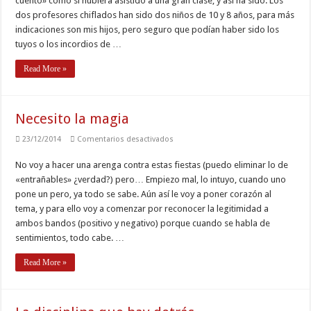
cuento» como si hubiera asistido a una gran clase, y así ha sido. Los
dos profesores chiflados han sido dos niños de 10 y 8 años, para más
indicaciones son mis hijos, pero seguro que podían haber sido los
tuyos o los incordios de …
Read More »
Necesito la magia
en
23/12/2014
Comentarios desactivados
Necesito
la
No voy a hacer una arenga contra estas fiestas (puedo eliminar lo de
magia
«entrañables» ¿verdad?) pero… Empiezo mal, lo intuyo, cuando uno
pone un pero, ya todo se sabe. Aún así le voy a poner corazón al
tema, y para ello voy a comenzar por reconocer la legitimidad a
ambos bandos (positivo y negativo) porque cuando se habla de
sentimientos, todo cabe. …
Read More »