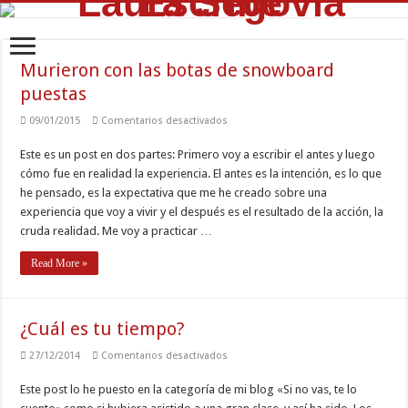
Murieron con las botas de snowboard
puestas
en
09/01/2015
Comentarios desactivados
Murieron
con
Este es un post en dos partes: Primero voy a escribir el antes y luego
las
botas
cómo fue en realidad la experiencia. El antes es la intención, es lo que
de
snowboard
he pensado, es la expectativa que me he creado sobre una
puestas
experiencia que voy a vivir y el después es el resultado de la acción, la
cruda realidad. Me voy a practicar …
Read More »
¿Cuál es tu tiempo?
en
27/12/2014
Comentarios desactivados
¿Cuál
es
Este post lo he puesto en la categoría de mi blog «Si no vas, te lo
tu
tiempo?