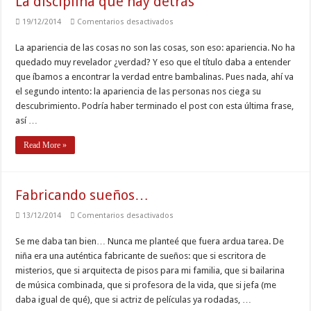
La disciplina que hay detrás
en
19/12/2014
Comentarios desactivados
La
disciplina
La apariencia de las cosas no son las cosas, son eso: apariencia. No ha
que
hay
quedado muy revelador ¿verdad? Y eso que el título daba a entender
detrás
que íbamos a encontrar la verdad entre bambalinas. Pues nada, ahí va
el segundo intento: la apariencia de las personas nos ciega su
descubrimiento. Podría haber terminado el post con esta última frase,
así …
Read More »
Fabricando sueños…
en
13/12/2014
Comentarios desactivados
Fabricando
sueños…
Se me daba tan bien… Nunca me planteé que fuera ardua tarea. De
niña era una auténtica fabricante de sueños: que si escritora de
misterios, que si arquitecta de pisos para mi familia, que si bailarina
de música combinada, que si profesora de la vida, que si jefa (me
daba igual de qué), que si actriz de películas ya rodadas, …