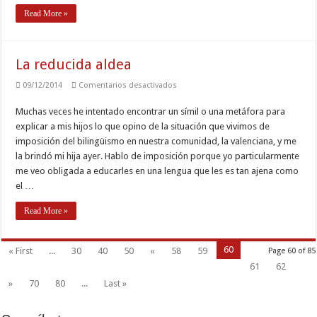
Read More »
La reducida aldea
en
09/12/2014
Comentarios desactivados
La
reducida
Muchas veces he intentado encontrar un símil o una metáfora para
aldea
explicar a mis hijos lo que opino de la situación que vivimos de
imposición del bilingüismo en nuestra comunidad, la valenciana, y me
la brindó mi hija ayer. Hablo de imposición porque yo particularmente
me veo obligada a educarles en una lengua que les es tan ajena como
el …
Read More »
60
« First
...
30
40
50
«
58
59
Page 60 of 85
61
62
»
70
80
...
Last »