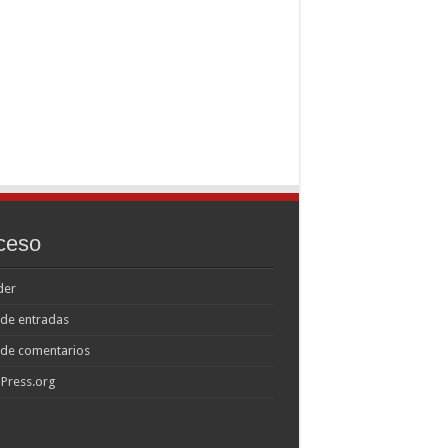
ceso
der
de entradas
 de comentarios
Press.org