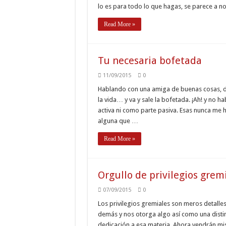
lo es para todo lo que hagas, se parece a 
Read More »
Tu necesaria bofetada
11/09/2015
0
Hablando con una amiga de buenas cosas, de
la vida… y va y sale la bofetada. ¡Ah! y no ha
activa ni como parte pasiva. Esas nunca m
alguna que …
Read More »
Orgullo de privilegios grem
07/09/2015
0
Los privilegios gremiales son meros detalles
demás y nos otorga algo así como una distin
dedicación a esa materia. Ahora vendrán m