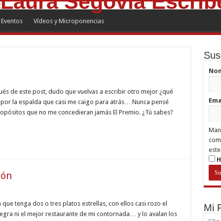
Eventos
Vídeos y Microponencias
Sus
No
és de este post, dudo que vuelvas a escribir otro mejor ¿qué
Ema
o por la espalda que casi me caigo para atrás… Nunca pensé
opósitos que no me concedieran jamás El Premio. ¿Tú sabes?
Mant
comp
este
H
ión
 que tenga dos o tres platos estrellas, con ellos casi rozo el
Mi
egra ni el mejor restaurante de mi contornada… y lo avalan los