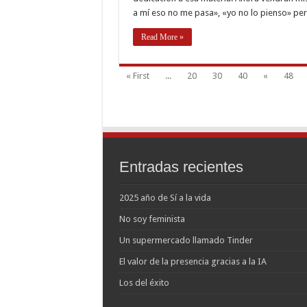
a mí eso no me pasa», «yo no lo pienso» p
Read More »
« First
...
20
30
40
«
48
Entradas recientes
2025 año de Sí a la vida
No soy feminista
Un supermercado llamado Tinder
El valor de la presencia gracias a la IA
Los del éxito