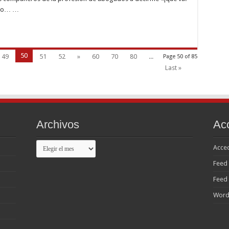
ero… …
50
49
51
52
»
60
70
80
...
Page 50 of 85
Last »
Archivos
Ac
Archivos
Acce
Feed 
Feed
Word