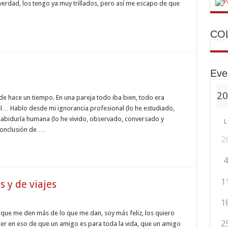
erdad, los tengo ya muy trillados, pero así me escapo de que
CO
Eve
e hace un tiempo. En una pareja todo iba bien, todo era
l… Hablo desde mi ignorancia profesional (lo he estudiado,
sabiduría humana (lo he vivido, observado, conversado y
L
conclusión de …
2
4
1
s y de viajes
1
que me den más de lo que me dan, soy más feliz, los quiero
2
er en eso de que un amigo es para toda la vida, que un amigo