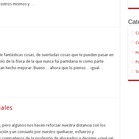
nosotros mismos y …
Cat
C
C
H
 fantásticas cosas, de suertudas cosas que te pueden pasar en
blo de la física de la que nunca fui partidaria ni como parte
P
e han hecho mejorar. Bueno… ahora que lo pienso… igual…
S
iales
, pero algunos nos hacen reforzar nuestra distancia con los
ción y un consuelo por nuestro quehacer, esfuerzo y
is compañeros de la profesión de abogados a decirme «¡qué va!