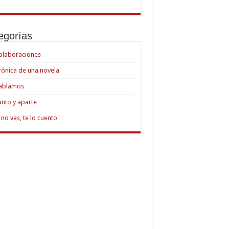
egorías
olaboraciones
rónica de una novela
ablamos
unto y aparte
i no vas, te lo cuento