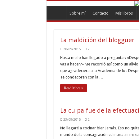
Sobre mí
Contacto
Mis libros
La maldición del blogguer
28/09/2015
2
Hasta me lo han llegado a preguntar: «Despu
vas a hacer?» Me recorrió así como un alivi
que agradeciera a la Academia de los Despr
Te condecoran con la …
Read More »
La culpa fue de la efectuac
23/09/2015
2
No llegaré a cocinar bien jamás. Eso no quita
mundo de la consagración culinaria: ni mi su