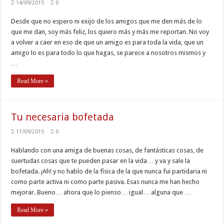
14/09/2015
0
Desde que no espero ni exijo de los amigos que me den más de lo
que me dan, soy más feliz, los quiero más y más me reportan. No voy
a volver a caer en eso de que un amigo es para toda la vida, que un
amigo lo es para todo lo que hagas, se parece a nosotros mismos y
…
Read More »
Tu necesaria bofetada
11/09/2015
0
Hablando con una amiga de buenas cosas, de fantásticas cosas, de
suertudas cosas que te pueden pasar en la vida… y va y sale la
bofetada. ¡Ah! y no hablo de la física de la que nunca fui partidaria ni
como parte activa ni como parte pasiva. Esas nunca me han hecho
mejorar. Bueno… ahora que lo pienso… igual… alguna que …
Read More »