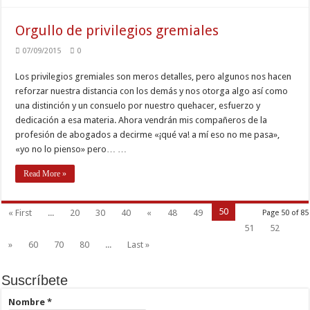
Orgullo de privilegios gremiales
07/09/2015
0
Los privilegios gremiales son meros detalles, pero algunos nos hacen
reforzar nuestra distancia con los demás y nos otorga algo así como
una distinción y un consuelo por nuestro quehacer, esfuerzo y
dedicación a esa materia. Ahora vendrán mis compañeros de la
profesión de abogados a decirme «¡qué va! a mí eso no me pasa»,
«yo no lo pienso» pero… …
Read More »
50
« First
...
20
30
40
«
48
49
Page 50 of 85
51
52
»
60
70
80
...
Last »
Suscríbete
Nombre
*