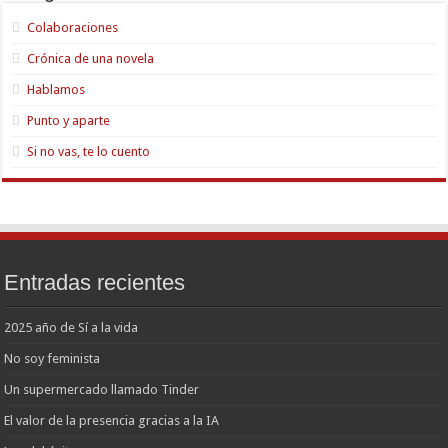
Colaboraciones
Crónica de una novela
Hablamos
Punto y aparte
Si no vas, te lo cuento
Entradas recientes
2025 año de Sí a la vida
No soy feminista
Un supermercado llamado Tinder
El valor de la presencia gracias a la IA