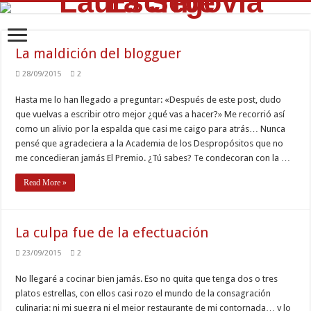
La maldición del blogguer
28/09/2015
2
Hasta me lo han llegado a preguntar: «Después de este post, dudo
que vuelvas a escribir otro mejor ¿qué vas a hacer?» Me recorrió así
como un alivio por la espalda que casi me caigo para atrás… Nunca
pensé que agradeciera a la Academia de los Despropósitos que no
me concedieran jamás El Premio. ¿Tú sabes? Te condecoran con la …
Read More »
La culpa fue de la efectuación
23/09/2015
2
No llegaré a cocinar bien jamás. Eso no quita que tenga dos o tres
platos estrellas, con ellos casi rozo el mundo de la consagración
culinaria: ni mi suegra ni el mejor restaurante de mi contornada… y lo