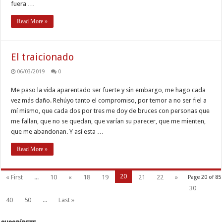
fuera …
Read More »
El traicionado
06/03/2019
0
Me paso la vida aparentado ser fuerte y sin embargo, me hago cada
vez más daño. Rehúyo tanto el compromiso, por temor a no ser fiel a
mí mismo, que cada dos por tres me doy de bruces con personas que
me fallan, que no se quedan, que varían su parecer, que me mienten,
que me abandonan. Y así esta …
Read More »
20
« First
...
10
«
18
19
21
22
»
Page 20 of 85
30
40
50
...
Last »