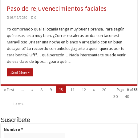
Paso de rejuvenecimientos faciales
03/12/2020
0
Yo comprendo que la lozanía tenga muy buena prensa. Para según
qué cosas, está muy bien. ¿Correr escaleras arriba con tacones?
Maravilloso. ¿Pasar una noche en blanco y arreglarlo con un buen
desayuno? Lo recuerdo con anhelo. ¿Ligarte a quien quieras por tu
cara bonita? Ufff… qué perezón… Nada interesante te puede venir
de esa clase de tipos… ¿para qué …
Read More »
10
« First
...
«
8
9
11
12
»
20
Page 10 of 85
30
40
...
Last »
Suscríbete
Nombre
*