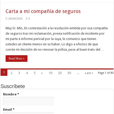
Carta a mi compañía de seguros
28/04/2024
0
Muy Sr. Mío, En contestación a la resolución emitida por esa compañía
de seguros tras mi reclamación, previa notificación de incidente por
mi parte e informe pericial por la suya, le comunico que tienen
ustedes un cliente menos en su haber. Lo digo a efectos de que
conste mi decisión de no renovar la póliza, pese al buen trato del …
Read More »
1
2
3
4
5
»
10
20
30
...
Last »
Page 1 of 85
Suscríbete
Nombre
*
Email
*