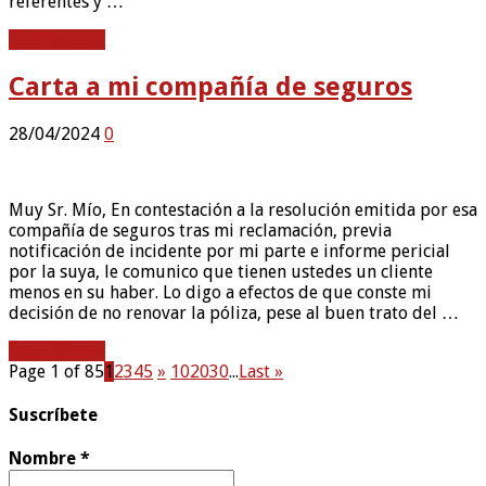
referentes y …
Read More »
Carta a mi compañía de seguros
28/04/2024
0
Muy Sr. Mío, En contestación a la resolución emitida por esa
compañía de seguros tras mi reclamación, previa
notificación de incidente por mi parte e informe pericial
por la suya, le comunico que tienen ustedes un cliente
menos en su haber. Lo digo a efectos de que conste mi
decisión de no renovar la póliza, pese al buen trato del …
Read More »
Page 1 of 85
1
2
3
4
5
»
10
20
30
...
Last »
Suscríbete
Nombre
*