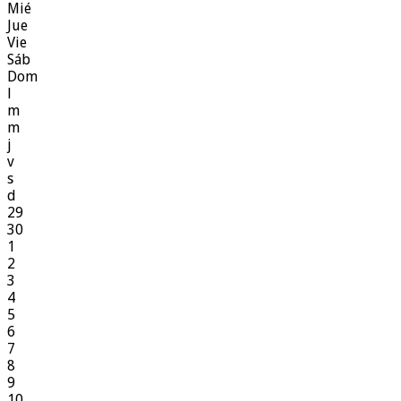
Mié
Jue
Vie
Sáb
Dom
l
m
m
j
v
s
d
29
30
1
2
3
4
5
6
7
8
9
10